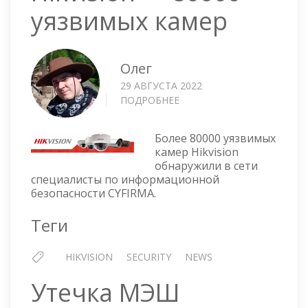
уязвимых камер
Олег
29 АВГУСТА 2022
ПОДРОБНЕЕ
О
HIKVISION
—
Более 80000 уязвимых
80000
камер Hikvision
УЯЗВИМЫХ
обнаружили в сети
КАМЕР
специалисты по информационной
безопасности CYFIRMA.
Теги
HIKVISION
SECURITY
NEWS
Утечка МЭШ