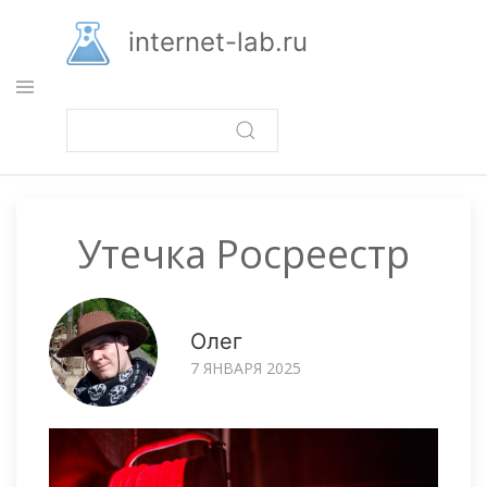
Перейти
к
internet-lab.ru
основному
содержанию
Утечка Росреестр
Олег
7 ЯНВАРЯ 2025