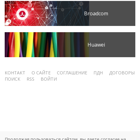
Broadcom
Huawei
Меню
КОНТАКТ
О САЙТЕ
СОГЛАШЕНИЕ
ПДН
ДОГОВОРЫ
ПОИСК
RSS
ВОЙТИ
учётной
записи
пользователя
Продолжая пользоваться сайтом, вы даете согласие на