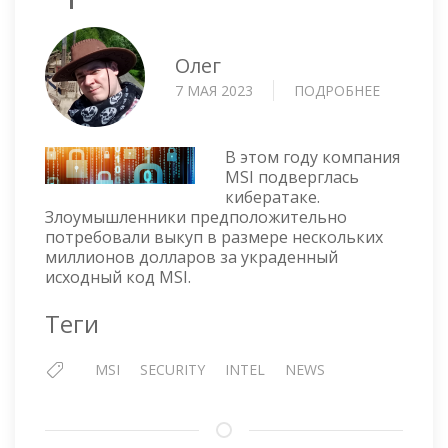
Олег
7 МАЯ 2023
ПОДРОБНЕЕ
О
УТЕЧКА
КЛЮЧЕЙ
ПРОШИВ
В этом году компания
MSI
MSI подверглась
кибератаке.
Злоумышленники предположительно
потребовали выкуп в размере нескольких
миллионов долларов за украденный
исходный код MSI.
Теги
MSI
SECURITY
INTEL
NEWS