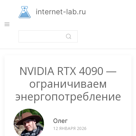
Перейти
к
internet-lab.ru
основному
содержанию
NVIDIA RTX 4090 —
ограничиваем
энергопотребление
Олег
12 ЯНВАРЯ 2026