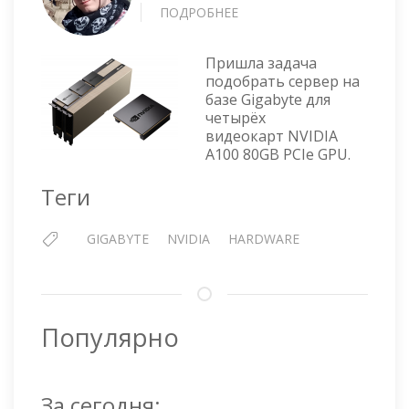
ПОДРОБНЕЕ
О
СЕРВЕР
ДЛЯ
Пришла задача
ЧЕТЫРЁХ
подобрать сервер на
GPU
базе Gigabyte для
NVIDIA
четырёх
A100
видеокарт NVIDIA
НА
A100 80GB PCIe GPU.
БАЗЕ
GIGABYTE
Теги
GIGABYTE
NVIDIA
HARDWARE
Популярно
За сегодня: