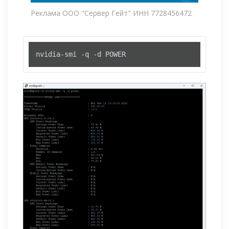
Реклама ООО "Сервер Гейт" ИНН 7728456472
nvidia-smi -q -d POWER