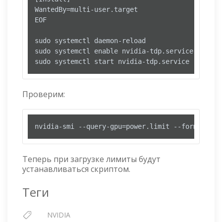
WantedBy=multi-user.target

EOF

sudo systemctl daemon-reload

sudo systemctl enable nvidia-tdp.service

sudo systemctl start nvidia-tdp.service
Проверим:
nvidia-smi --query-gpu=power.limit --format=csv
Теперь при загрузке лимиты будут
устанавливаться скриптом.
Теги
NVIDIA