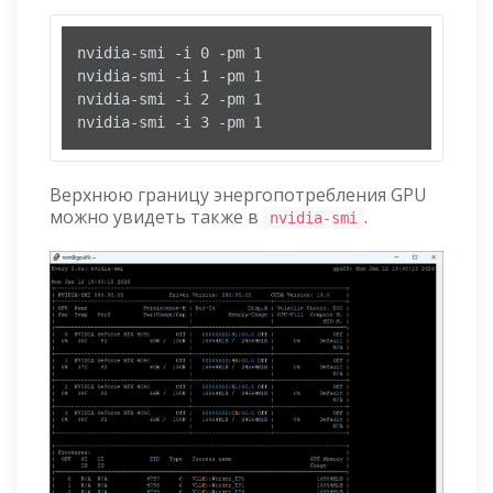
nvidia-smi -i 0 -pm 1

nvidia-smi -i 1 -pm 1

nvidia-smi -i 2 -pm 1

nvidia-smi -i 3 -pm 1
Верхнюю границу энергопотребления GPU
можно увидеть также в
.
nvidia-smi