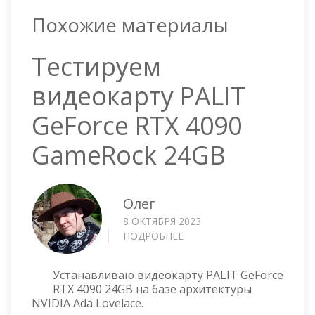
Похожие материалы
Тестируем
видеокарту PALIT
GeForce RTX 4090
GameRock 24GB
Олег
8 ОКТЯБРЯ 2023
ПОДРОБНЕЕ
О
ТЕСТИРУЕМ
ВИДЕОКАРТУ
Устанавливаю видеокарту PALIT GeForce
PALIT
RTX 4090 24GB на базе архитектуры
GEFORCE
NVIDIA Ada Lovelace.
RTX