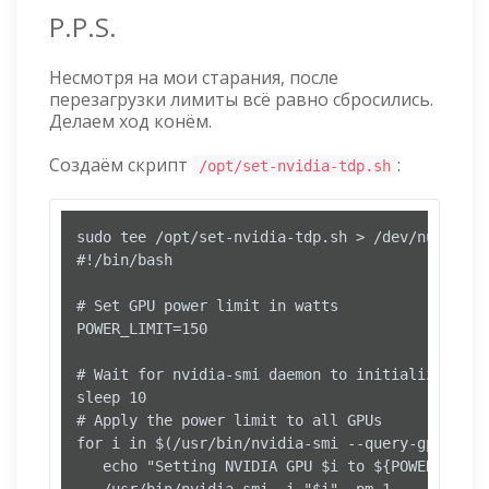
P.P.S.
Несмотря на мои старания, после
перезагрузки лимиты всё равно сбросились.
Делаем ход конём.
Создаём скрипт
:
/opt/set-nvidia-tdp.sh
sudo tee /opt/set-nvidia-tdp.sh > /dev/null <<'E
#!/bin/bash

# Set GPU power limit in watts

POWER_LIMIT=150

# Wait for nvidia-smi daemon to initialize

sleep 10

# Apply the power limit to all GPUs

for i in $(/usr/bin/nvidia-smi --query-gpu=inde
   echo "Setting NVIDIA GPU $i to ${POWER_LIMIT}
   /usr/bin/nvidia-smi -i "$i" -pm 1
