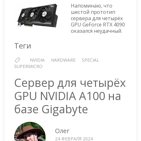
ПРОТОТИП
Напоминаю, что
СЕРВЕРА
шестой прототип
ДЛЯ
сервера для четырёх
ЧЕТЫРЁХ
GPU GeForce RTX 4090
GPU
оказался неудачный.
GEFORCE
RTX
Теги
4090
—
NVIDIA
HARDWARE
SPECIAL
ТЕСТОВЫЙ
SUPERMICRO
СТЕНД
Сервер для четырёх
GPU NVIDIA A100 на
базе Gigabyte
Олег
24 ФЕВРАЛЯ 2024