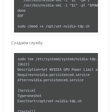
   /usr/bin/nvidia-smi -i "$i" -pl "$POWER_LIMIT
done

EOF

sudo chmod +x /opt/set-nvidia-tdp.sh
Создаём службу:
sudo tee /etc/systemd/system/nvidia-tdp.service
[Unit]

Description=Set NVIDIA GPU Power Limit at Boot

Requires=nvidia-persistenced.service

After=nvidia-persistenced.service

[Service]

Type=oneshot

ExecStart=/opt/set-nvidia-tdp.sh

[Install]
