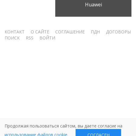
Huawei
Меню
КОНТАКТ
О САЙТЕ
СОГЛАШЕНИЕ
ПДН
ДОГОВОРЫ
ПОИСК
RSS
ВОЙТИ
учётной
записи
пользователя
Продолжая пользоваться сайтом, вы даете согласие на
использование файлов cookie
.
СОГЛАСЕН