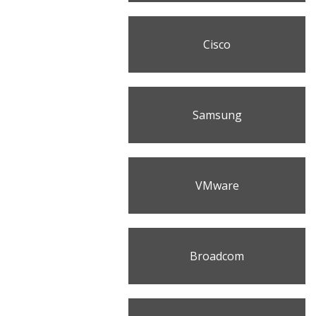
Cisco
Samsung
VMware
Broadcom