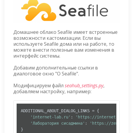
Домашнее облако Seafile имеет встроенные
возможности кастомизации. Если вы
используете Seafile дома или на работе, то
можете внести полезные вам изменения в
интерфейс системы.
Добавим дополнительные ссылки в
диалоговое окно "О Seafile".
Модифицируем файл
seahub_settings.py
,
добавляем настройку, например:
ADDITIONAL_ABOUT_DIALOG_LINKS = {

'internet-lab.ru'
: 
'https://internet-lab.ru
'Лаборатория сисадмина'
: 
'https://zen.yande
}