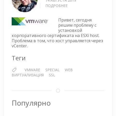
14 АВГУСТА 2019
ПОДРОБНЕЕ
О
НАСТРОЙКА
SSL
Привет, сегодня
СЕРТИФИКАТОВ
решим проблему с
CA
установкой
НА
корпоративного сертификата на ESXi host.
ХОСТЕ
Проблема в том, что хост управляется через
ESXI,
vCenter.
ПОДКЛЮЧЕННОМ
К
Теги
VCENTER
6.7
VMWARE
SPECIAL
WEB
ВИРТУАЛИЗАЦИЯ
SSL
Популярно