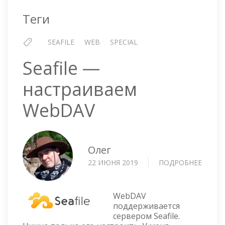
Теги
SEAFILE
WEB
SPECIAL
Seafile —
настраиваем
WebDAV
Олег
22 ИЮНЯ 2019
ПОДРОБНЕЕ
О
SEAFIL
—
НАСТ
WebDAV
WEBD
поддерживается
сервером Seafile.