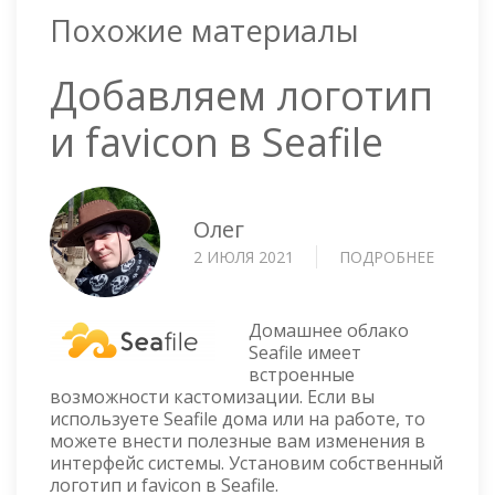
Похожие материалы
Добавляем логотип
и favicon в Seafile
Олег
2 ИЮЛЯ 2021
ПОДРОБНЕЕ
О
ДОБАВ
ЛОГОТ
И
Домашнее облако
FAVICO
Seafile имеет
встроенные
В
возможности кастомизации. Если вы
SEAFILE
используете Seafile дома или на работе, то
можете внести полезные вам изменения в
интерфейс системы. Установим собственный
логотип и favicon в Seafile.