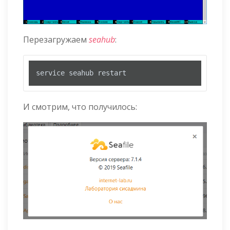
Перезагружаем
seahub
:
service seahub restart
И смотрим, что получилось: