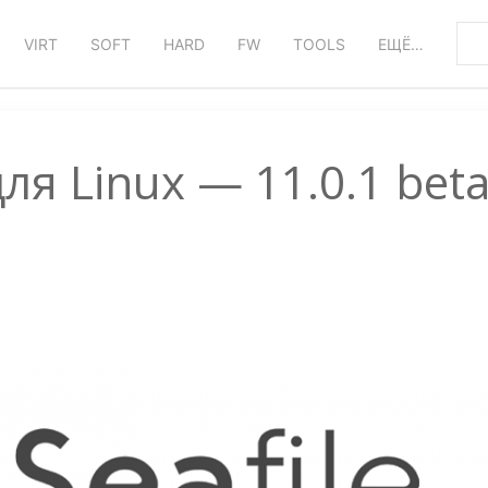
VIRT
SOFT
HARD
FW
TOOLS
ЕЩЁ…
для Linux — 11.0.1 bet