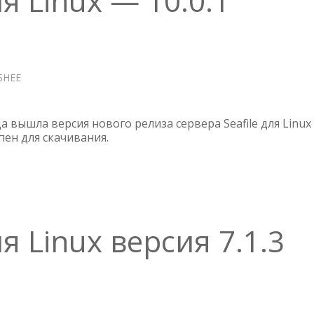
ля Linux — 10.0.1
БНЕЕ
О
SEAFILE
СЕРВЕР
ДЛЯ
да вышла версия нового релиза сервера Seafile для Linux
LINUX
упен для скачивания.
—
10.0.1
ля Linux версия 7.1.3