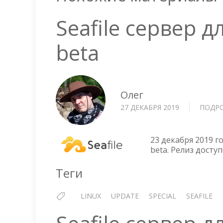
Seafile сервер д
beta
Олег
27 ДЕКАБРЯ 2019
ПОДР
23 декабря 2019 го
beta. Релиз досту
Теги
LINUX
UPDATE
SPECIAL
SEAFILE