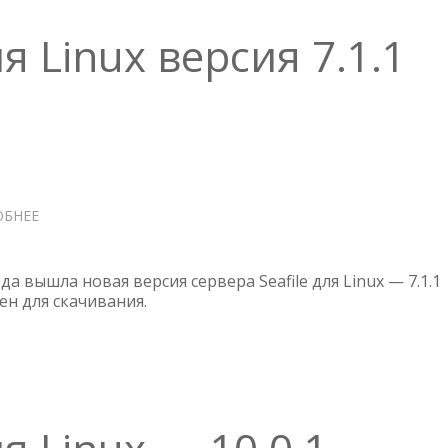
ля Linux версия 7.1.1
ОБНЕЕ
О
SEAFILE
СЕРВЕР
ДЛЯ
да вышла новая версия сервера Seafile для Linux — 7.1.1
LINUX
пен для скачивания.
ВЕРСИЯ
7.1.1
BETA