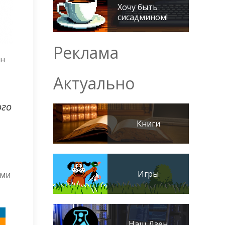
Хочу быть
сисадмином!
Реклама
ен
Актуально
ого
Книги
Игры
ими
Наш Дзен