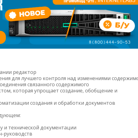
вании редактор
ения для лучшего контроля над изменениями содержим
соединения связанного содержимого
ктом, которая упрощает создание, обобщение и
оматизации создания и обработки документов
едующем:
у и технической документации
йн-руководств