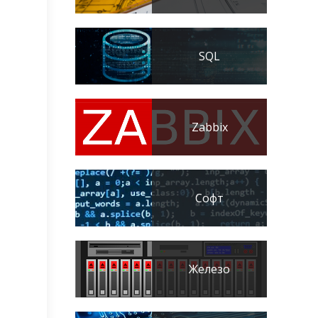
SQL
Zabbix
Софт
Железо