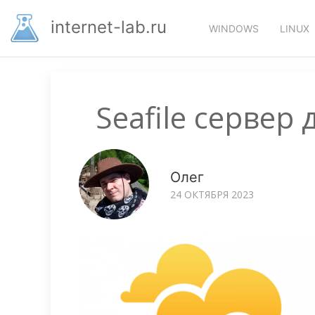
Перейти
Основная
к
internet-lab.ru
WINDOWS
LINUX
основному
навигация
содержанию
Seafile сервер 
Олег
24 ОКТЯБРЯ 2023