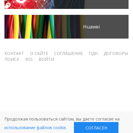
Huawei
Меню
КОНТАКТ
О САЙТЕ
СОГЛАШЕНИЕ
ПДН
ДОГОВОРЫ
ПОИСК
RSS
ВОЙТИ
учётной
записи
пользователя
Продолжая пользоваться сайтом, вы даете согласие на
использование файлов cookie
.
СОГЛАСЕН