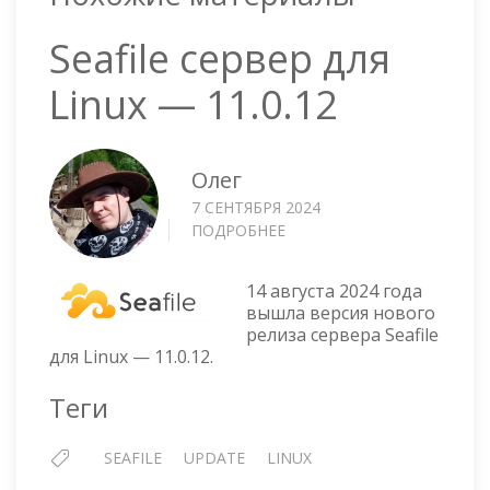
Seafile сервер для
Linux — 11.0.12
Олег
7 СЕНТЯБРЯ 2024
ПОДРОБНЕЕ
О
SEAFILE
СЕРВЕР
14 августа 2024 года
ДЛЯ
вышла версия нового
LINUX
релиза сервера Seafile
—
для Linux — 11.0.12.
11.0.12
Теги
SEAFILE
UPDATE
LINUX