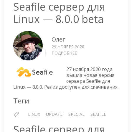
Seafile сервер для
Linux — 8.0.0 beta
Олег
29 НОЯБРЯ 2020
ПОДРОБНЕЕ
О
SEAFILE
СЕРВЕР
27 ноября 2020 года
ДЛЯ
вышла новая версия
LINUX
сервера Seafile для
—
Linux — 8.0.0. Релиз доступен для скачивания.
8.0.0
BETA
Теги
LINUX
UPDATE
SPECIAL
SEAFILE
Seafile сервер для