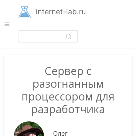
Перейти
к
internet-lab.ru
основному
содержанию
Сервер с
разогнанным
процессором для
разработчика
Олег