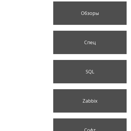
Обзоры
Спец
SQL
Zabbix
Софт