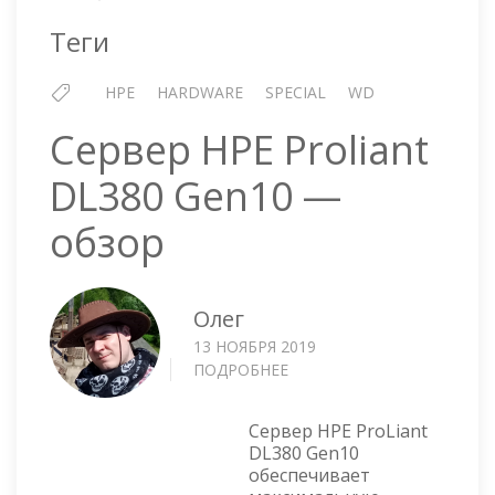
Теги
HPE
HARDWARE
SPECIAL
WD
Сервер HPE Proliant
DL380 Gen10 —
обзор
Олег
13 НОЯБРЯ 2019
ПОДРОБНЕЕ
О
СЕРВЕР
HPE
Сервер HPE ProLiant
PROLIANT
DL380 Gen10
DL380
обеспечивает
GEN10