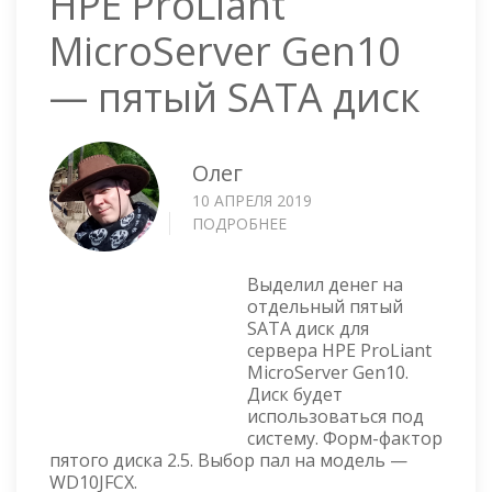
HPE ProLiant
MicroServer Gen10
— пятый SATA диск
Олег
10 АПРЕЛЯ 2019
ПОДРОБНЕЕ
О
HPE
PROLIANT
Выделил денег на
MICROSERVER
отдельный пятый
GEN10
SATA диск для
—
сервера HPE ProLiant
ПЯТЫЙ
MicroServer Gen10.
SATA
Диск будет
ДИСК
использоваться под
систему. Форм-фактор
пятого диска 2.5. Выбор пал на модель —
WD10JFCX.