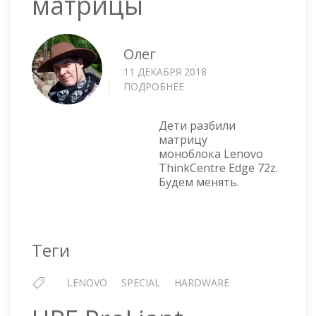
матрицы
Олег
11 ДЕКАБРЯ 2018
ПОДРОБНЕЕ
О
LENOVO
THINKCENTRE
Дети разбили
EDGE
матрицу
72Z
моноблока Lenovo
—
ThinkCentre Edge 72z.
ЗАМЕНА
Будем менять.
МАТРИЦЫ
Теги
LENOVO
SPECIAL
HARDWARE