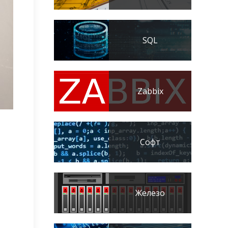
SQL
Zabbix
Софт
Железо