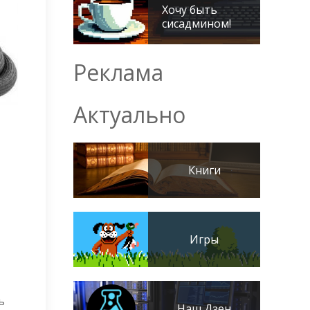
Хочу быть
сисадмином!
Реклама
Актуально
Книги
Игры
ь
Наш Дзен