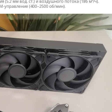
(5.2 мм вод. ст.) и воздушного потока (186 м³/ч).
-управление (400–2500 об/мин).