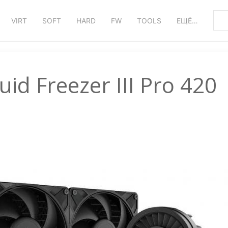
VIRT
SOFT
HARD
FW
TOOLS
ЕЩЁ…
uid Freezer III Pro 420