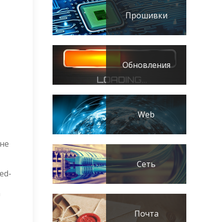
Прошивки
Обновления
Web
 не
Сеть
ed-
а
Почта