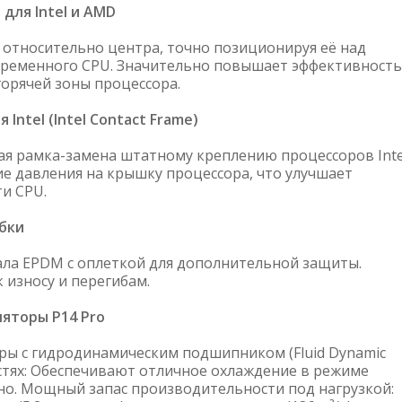
для Intel и AMD
 относительно центра, точно позиционируя её над
овременного CPU. Значительно повышает эффективность
горячей зоны процессора.
ntel (Intel Contact Frame)
я рамка-замена штатному креплению процессоров Inte
е давления на крышку процессора, что улучшает
ти CPU.
бки
ала EPDM с оплеткой для дополнительной защиты.
 износу и перегибам.
яторы P14 Pro
ы с гидродинамическим подшипником (Fluid Dynamic
остях: Обеспечивают отличное охлаждение в режиме
но. Мощный запас производительности под нагрузкой: