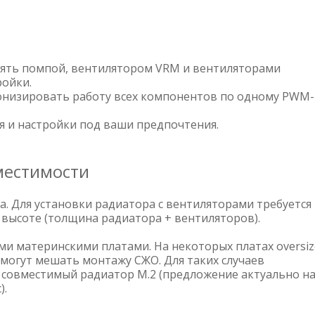
лять помпой, вентилятором VRM и вентиляторами
ройки.
ронизировать работу всех компонентов по одному PWM-
 и настройки под ваши предпочтения.
местимости
. Для установки радиатора с вентиляторами требуется
 высоте (толщина радиатора + вентиляторов).
и материнскими платами. На некоторых платах oversiz
 могут мешать монтажу СЖО. Для таких случаев
 совместимый радиатор M.2 (предложение актуально н
).