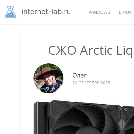
Перейти
Основная
к
internet-lab.ru
WINDOWS
LINUX
основному
навигация
содержанию
СЖО Arctic Liq
Олег
20 СЕНТЯБРЯ 2025