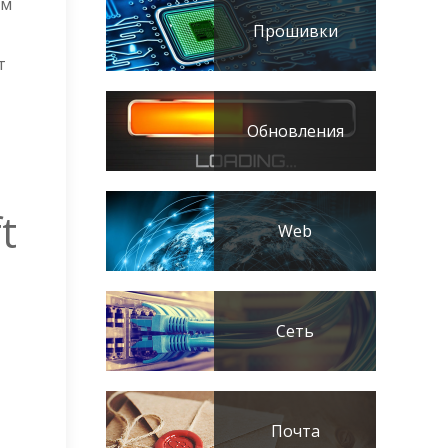
ом
Прошивки
т
Обновления
t
Web
Сеть
Почта