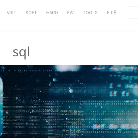
VIRT
SOFT
HARD
FW
TOOLS
ЕЩЁ…
sql