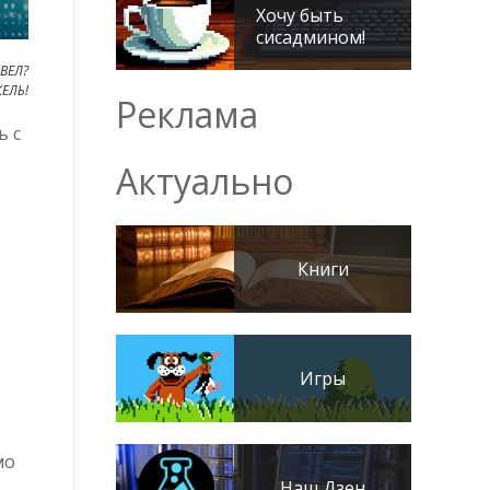
Хочу быть
сисадмином!
КВЕЛ?
ЕЛЬ!
Реклама
ь с
Актуально
Книги
Игры
мо
Наш Дзен