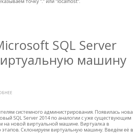
казываем точку "." или "localhost".
crosoft SQL Server
виртуальную машину
ОБНЕЕ
О
КЛОНИРОВАНИЕ
MICROSOFT
SQL
телям системного администрирования. Появилась нова
SERVER
новый SQL Server 2014 по аналогии с уже существующим
м на новой виртуальной машине. Виртуалка в
2014
о этапов. Склонируем виртуальную машину. Введём её 
НА