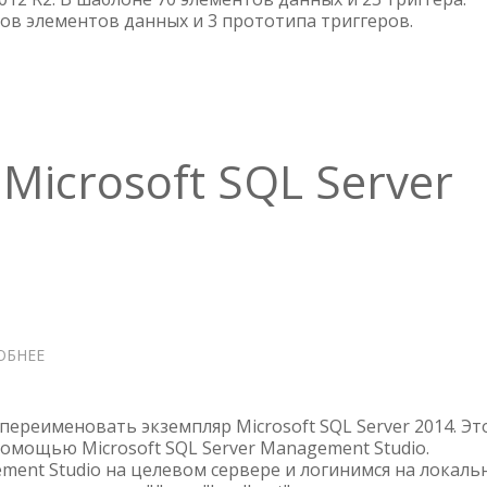
ов элементов данных и 3 прототипа триггеров.
MICROSOFT
SQL
SERVER
2014
icrosoft SQL Server
ОБНЕЕ
О
ПЕРЕИМЕНОВАТЬ
MICROSOFT
SQL
переименовать экземпляр Microsoft SQL Server 2014. Эт
SERVER
омощью Microsoft SQL Server Management Studio.
ment Studio на целевом сервере и логинимся на локаль
2014