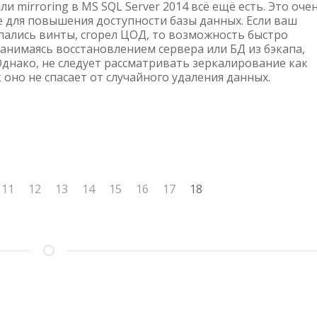
В
и mirroring в MS SQL Server 2014 всё ещё есть. Это оче
MICROSOFT
 для повышения доступности базы данных. Если ваш
ыпались винты, сгорел ЦОД, то возможность быстро
SQL
занимаясь восстановлением сервера или БД из бэкапа,
SERVER
Однако, не следует рассматривать зеркалирование как
2014
оно не спасает от случайного удаления данных.
аница
Страница
11
Страница
12
Страница
13
Страница
14
Страница
15
Страница
16
Страница
17
18