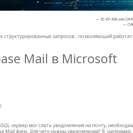
— ЭС-КУ-ЭЛЬ или СИ-
— СУК
зык структурированных запросов , позволяющий работат
se Mail в Microsoft
Е
О
ВКЛЮЧАЕМ
DATABASE
MAIL
SSQL сервер мог слать уведомления на почту, необходи
В
e Mail фичу. Для чего нужны уведомления? Я, например,