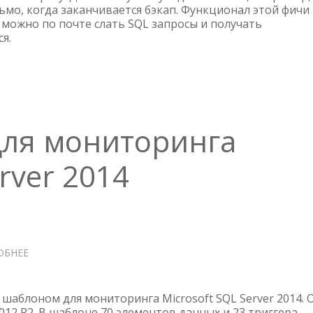
ьмо, когда заканчивается бэкап. Функционал этой фичи
MICROSOFT
 можно по почте слать SQL запросы и получать
SQL
я.
SERVER
2014
для мониторинга
rver 2014
ОБНЕЕ
О
ZABBIX
ШАБЛОН
ДЛЯ
шаблоном для мониторинга Microsoft SQL Server 2014. 
МОНИТОРИНГА
2012 R2. В шаблоне 70 элементов данных и 23 триггера.