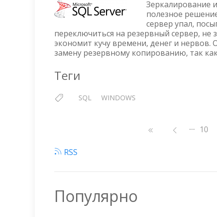
Зеркалирование ил
полезное решение
сервер упал, пос
переключиться на резервный сервер, не 
экономит кучу времени, денег и нервов. 
замену резервному копированию, так как 
Теги
SQL
WINDOWS
…
Нумерация
Стр
10
страниц
RSS
Популярно