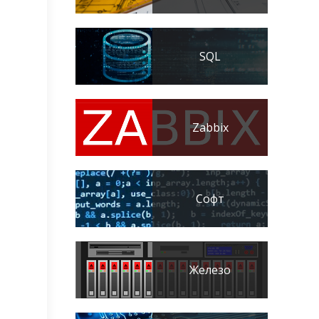
SQL
Zabbix
Софт
Железо