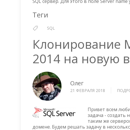
SQL сервер. Для этого в поле Server name у
Теги
SQL
Клонирование Mi
2014 на новую 
Олег
21 ФЕВРАЛЯ 2018
ПОДР
Привет всем люби
задача - создать 
таким же серверо
домене. Будем решать задачу в нескольк