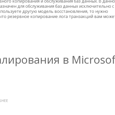
РЕЗЕРВНОЕ
вного копирования и обслуживания баз данных. В данн
назначен для обслуживания баз данных исключительно с
КОПИРОВАНИЕ
спользуете другую модель восстановления, то нужно
И
 что резервное копирование лога транзакций вам може
ОБСЛУЖИВАНИЕ
БАЗ
ДАННЫХ
В
MICROSOFT
SQL
SERVER
2014
лирования в Microsof
БНЕЕ
О
НАСТРОЙКА
ЗЕРКАЛИРОВАНИЯ