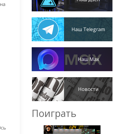
 на
Наш Telegram
Наш Max
Новости
Поиграть
Ось