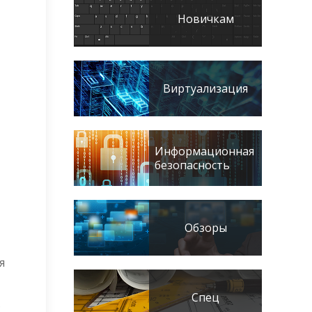
Новичкам
Виртуализация
Информационная
безопасность
Обзоры
я
Спец
в