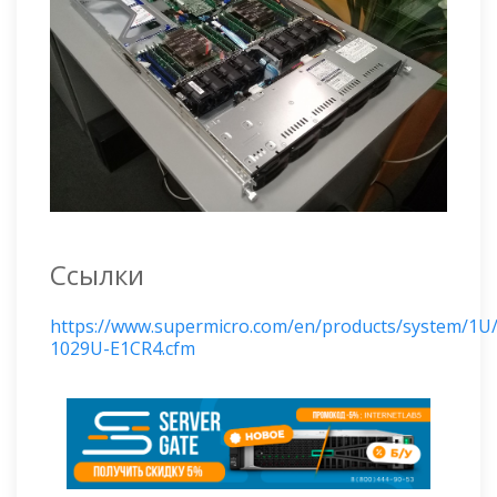
Ссылки
https://www.supermicro.com/en/products/system/1U
1029U-E1CR4.cfm