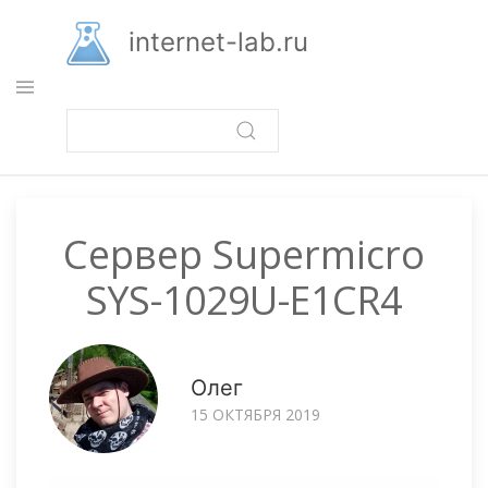
Перейти
к
internet-lab.ru
основному
содержанию
Сервер Supermicro
SYS-1029U-E1CR4
Олег
15 ОКТЯБРЯ 2019