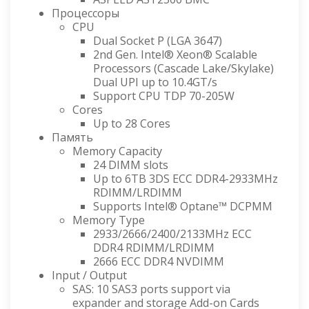
Процессоры
CPU
Dual Socket P (LGA 3647)
2nd Gen. Intel® Xeon® Scalable
Processors (Cascade Lake/Skylake)
Dual UPI up to 10.4GT/s
Support CPU TDP 70-205W
Cores
Up to 28 Cores
Память
Memory Capacity
24 DIMM slots
Up to 6TB 3DS ECC DDR4-2933MHz
RDIMM/LRDIMM
Supports Intel® Optane™ DCPMM
Memory Type
2933/2666/2400/2133MHz ECC
DDR4 RDIMM/LRDIMM
2666 ECC DDR4 NVDIMM
Input / Output
SAS: 10 SAS3 ports support via
expander and storage Add-on Cards