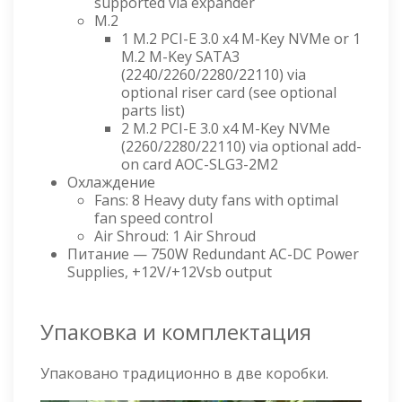
supported via expander
M.2
1 M.2 PCI-E 3.0 x4 M-Key NVMe or 1
M.2 M-Key SATA3
(2240/2260/2280/22110) via
optional riser card (see optional
parts list)
2 M.2 PCI-E 3.0 x4 M-Key NVMe
(2260/2280/22110) via optional add-
on card AOC-SLG3-2M2
Охлаждение
Fans: 8 Heavy duty fans with optimal
fan speed control
Air Shroud: 1 Air Shroud
Питание — 750W Redundant AC-DC Power
Supplies, +12V/+12Vsb output
Упаковка и комплектация
Упаковано традиционно в две коробки.