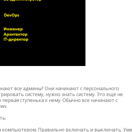
инают все админы? Они начинают с персонального
ировать систему, нужно знать систему. Это ещё не
 первая ступенька к нему. Обычно все начинают с
ws.
ть:
я компьютером. Правильно включать и выключать. Ум