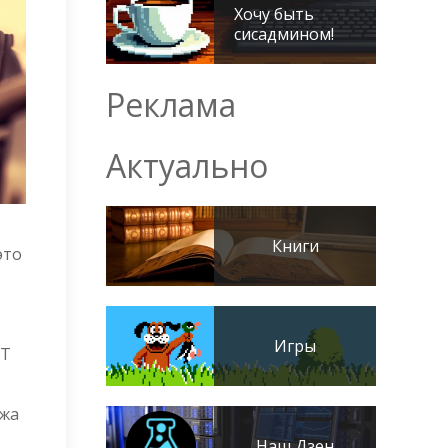
Хочу быть
сисадмином!
Реклама
Актуально
Книги
это
Игры
IT
ажа
Наш Дзен