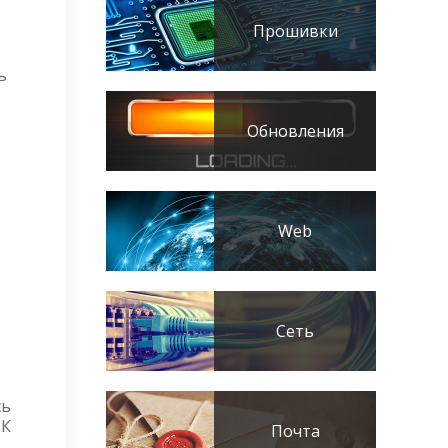
Прошивки
ь
Обновления
Web
Сеть
сь
ПК
Почта