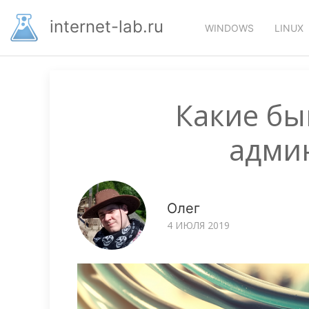
Перейти
Основная
к
internet-lab.ru
WINDOWS
LINUX
основному
навигация
содержанию
Какие бы
адми
Олег
4 ИЮЛЯ 2019