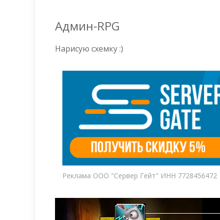
Админ-RPG
Нарисую схемку :)
Реклама ООО "Сервер Гейт" ИНН 7728456472