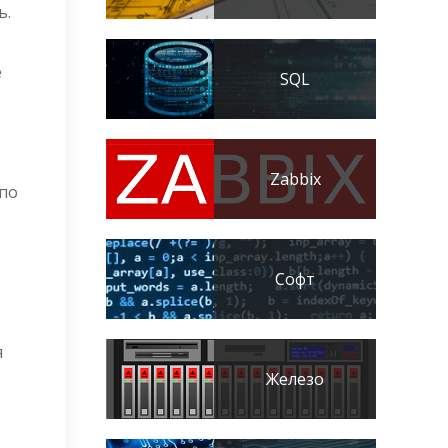
ь.
е
SQL
Zabbix
 по
Софт
я
Железо