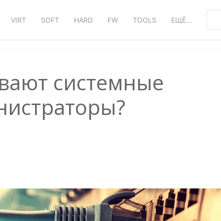
VIRT
SOFT
HARD
FW
TOOLS
ЕЩЁ…
вают системные
нистраторы?