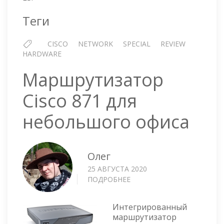
Теги
CISCO
NETWORK
SPECIAL
REVIEW
HARDWARE
Маршрутизатор
Cisco 871 для
небольшого офиса
Олег
25 АВГУСТА 2020
ПОДРОБНЕЕ
О
МАРШРУТИЗАТОР
CISCO
Интегрированный
871
маршрутизатор
ДЛЯ