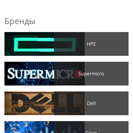
Бренды
HPE
Supermicro
Dell
Cisco