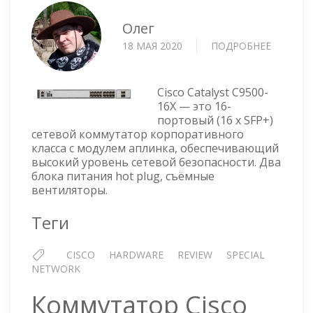
Олег
18 МАЯ 2020
ПОДРОБНЕЕ
О
CISCO
CATALY
C9500-
Cisco Catalyst C9500-
16X
16X — это 16-
портовый (16 x SFP+)
—
сетевой коммутатор корпоративного
ОБЗОР
класса с модулем аплинка, обеспечивающий
высокий уровень сетевой безопасности. Два
блока питания hot plug, съёмные
вентиляторы.
Теги
CISCO
HARDWARE
REVIEW
SPECIAL
NETWORK
Коммутатор Cisco