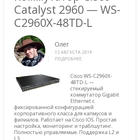
Catalyst 2960 — WS-
C2960X-48TD-L
Олег
12 АВГУСТА 2019
ПОДРОБНЕЕ
О
КОММУТАТОР
CISCO
Cisco WS-C2960X-
CATALYST
48TD-L —
2960
стекируемый
—
коммутатор Gigabit
WS-
Ethernet с
C2960X-
фиксированной конфигурацией
48TD-
корпоративного класса для капмусов и
L
филиалов. Работает на Cisco IOS. Простая
настройка, мониторинг и траблшутинг.
Полностью управляемые. Поддержка L2 и
L3.