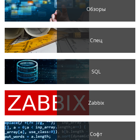
Обзоры
Спец
SQL
Zabbix
Софт