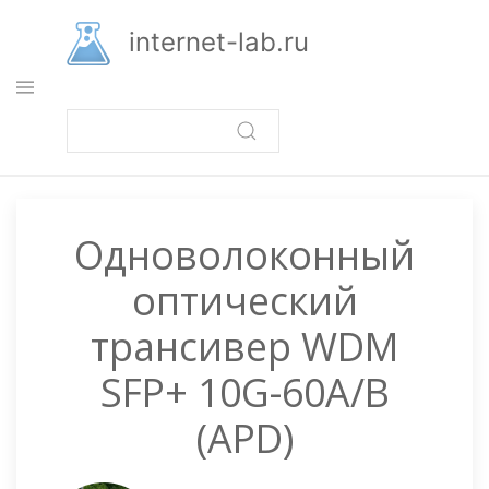
Перейти
к
internet-lab.ru
основному
содержанию
Одноволоконный
оптический
трансивер WDM
SFP+ 10G-60A/B
(APD)