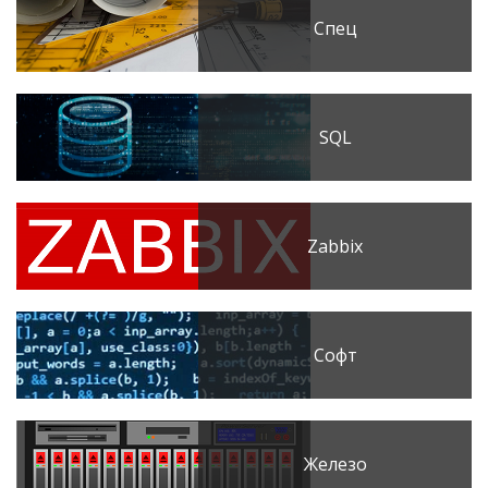
Спец
SQL
Zabbix
Софт
Железо