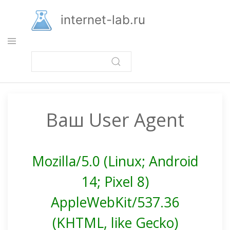
Перейти
к
internet-lab.ru
основному
содержанию
Ваш User Agent
Mozilla/5.0 (Linux; Android
14; Pixel 8)
AppleWebKit/537.36
(KHTML, like Gecko)