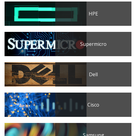
HPE
Supermicro
Dell
Cisco
Samsung