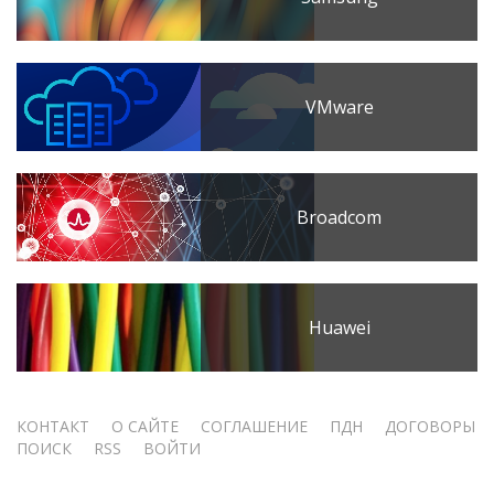
VMware
Broadcom
Huawei
Меню
КОНТАКТ
О САЙТЕ
СОГЛАШЕНИЕ
ПДН
ДОГОВОРЫ
ПОИСК
RSS
ВОЙТИ
учётной