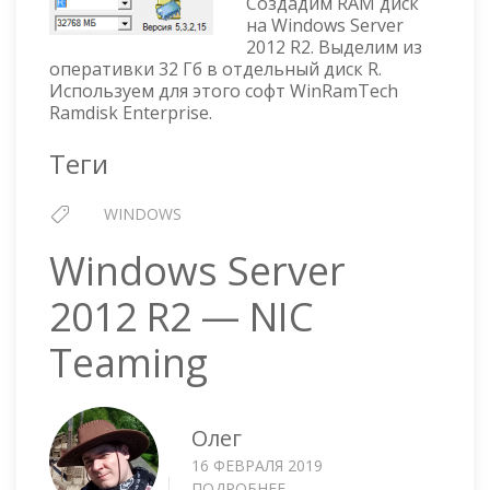
Создадим RAM диск
ДИСКА
на Windows Server
НА
2012 R2. Выделим из
WINDOWS
оперативки 32 Гб в отдельный диск R.
SERVER
Используем для этого софт WinRamTech
2012
Ramdisk Enterprise.
R2
СРЕДСТВАМИ
Теги
WINRAMTECH
RAMDISK
WINDOWS
ENTERPRISE
Windows Server
2012 R2 — NIC
Teaming
Олег
16 ФЕВРАЛЯ 2019
ПОДРОБНЕЕ
О