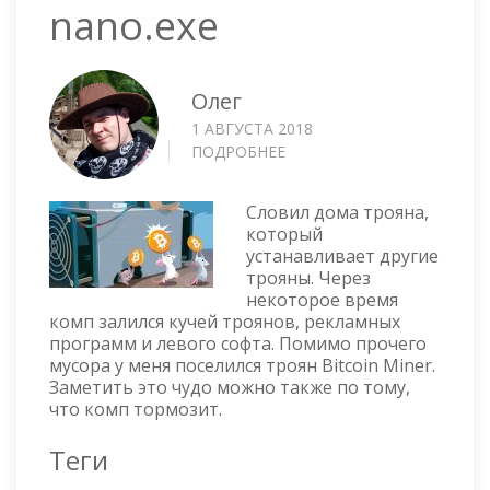
nano.exe
Олег
1 АВГУСТА 2018
ПОДРОБНЕЕ
О
УДАЛЕНИЕ
ТРОЯНА
Словил дома трояна,
BITCOIN
который
MINER
устанавливает другие
—
трояны. Через
NANO.EXE
некоторое время
комп залился кучей троянов, рекламных
программ и левого софта. Помимо прочего
мусора у меня поселился троян Bitcoin Miner.
Заметить это чудо можно также по тому,
что комп тормозит.
Теги