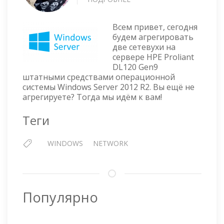
WINDOWS
SERVER
Всем привет, сегодня
2012
будем агрегировать
R2
две сетевухи на
—
сервере HPE Proliant
NIC
DL120 Gen9
TEAMING
штатными средствами операционной
системы Windows Server 2012 R2. Вы ещё не
агрегируете? Тогда мы идём к вам!
Теги
WINDOWS
NETWORK
Популярно