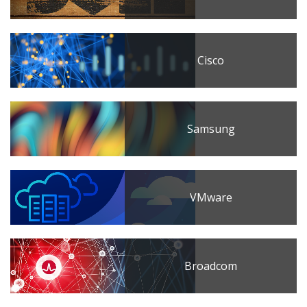
Cisco
Samsung
VMware
Broadcom