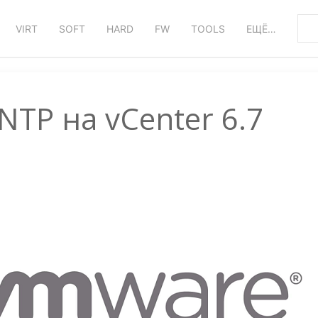
VIRT
SOFT
HARD
FW
TOOLS
ЕЩЁ…
NTP на vCenter 6.7