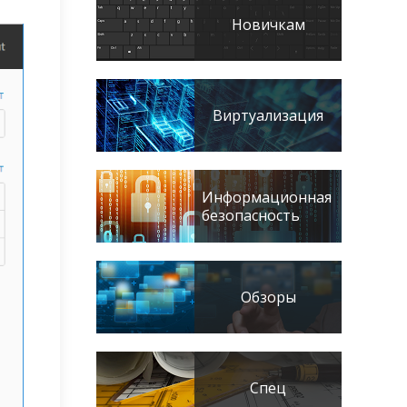
Новичкам
Виртуализация
Информационная
безопасность
Обзоры
Спец