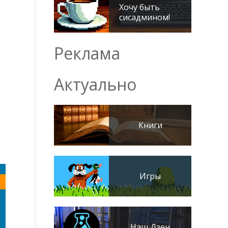
Хочу быть
сисадмином!
Реклама
Актуально
Книги
Игры
Наш Дзен