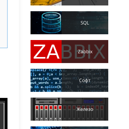
SQL
Zabbix
Софт
Железо