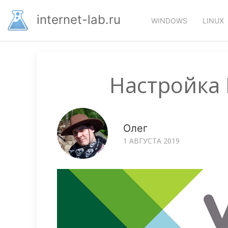
Перейти
Основная
к
internet-lab.ru
WINDOWS
LINUX
основному
навигация
содержанию
Настройка 
Олег
1 АВГУСТА 2019