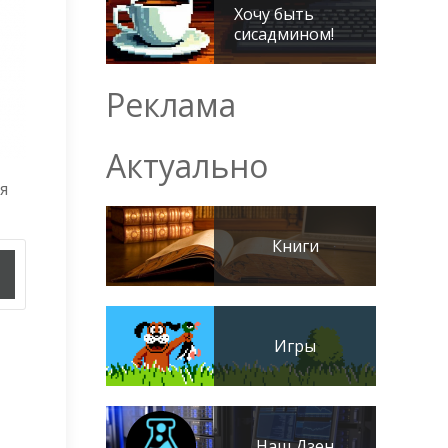
Хочу быть
сисадмином!
Реклама
Актуально
я
Книги
Игры
Наш Дзен