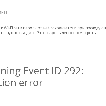
БНЕЕ
О
WINDOWS
11
—
 Wi-Fi сети пароль от неё сохраняется и при последую
ПОСМОТРЕТЬ
 не нужно вводить. Этот пароль легко посмотреть.
СОХРАНЁННЫЙ
ПАРОЛЬ
ОТ
WI-
FI
ing Event ID 292:
ion error