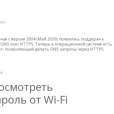
НЕЕ
О
WINDOWS
10
—
ная с версии 2004 (Май 2020) появилась поддержка
НАСТРОЙКА
DNS over HTTPS. Теперь в операционной системе есть
т, позволяющий делать DNS запросы через HTTPS.
DNS
OVER
HTTPS
RK
осмотреть
оль от Wi-Fi