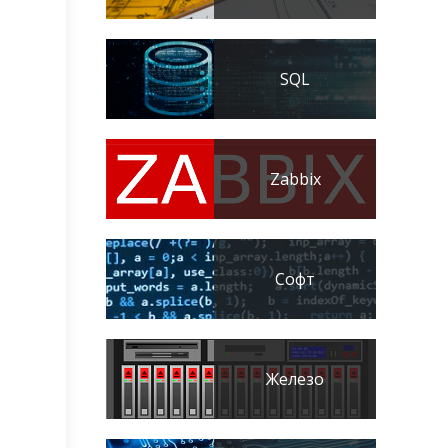
SQL
Zabbix
Софт
Железо