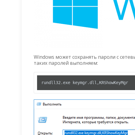
Windows может сохранять пароли с сетевы
таких паролей выполняем:
rundll32
.exe
 keymgr
.dll
,KRShowKeyMgr