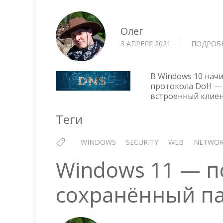
Олег
3 АПРЕЛЯ 2021
ПОДРОБ
В Windows 10 начи
протокола DoH — 
встроенный клиен
Теги
WINDOWS
SECURITY
WEB
NETWO
Windows 11 — п
сохранённый пар