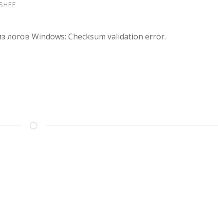
БНЕЕ
О
CRYPTOPRO
—
WARNING
з логов Windows: Checksum validation error.
EVENT
ID
292:
CHECKSUM
VALIDATION
ERROR