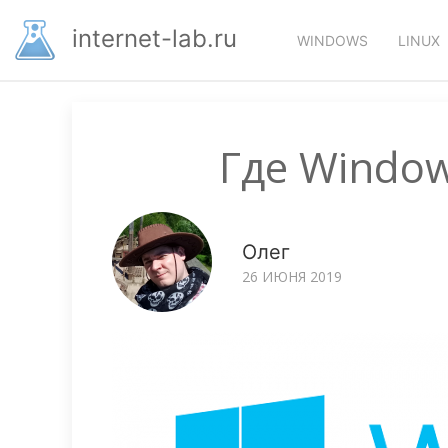
Перейти
Основная
к
internet-lab.ru
WINDOWS
LINUX
основному
навигация
содержанию
Где Windo
Олег
26 ИЮНЯ 2019