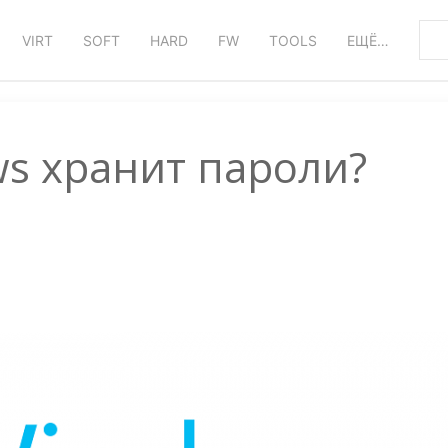
VIRT
SOFT
HARD
FW
TOOLS
ЕЩЁ…
ws хранит пароли?