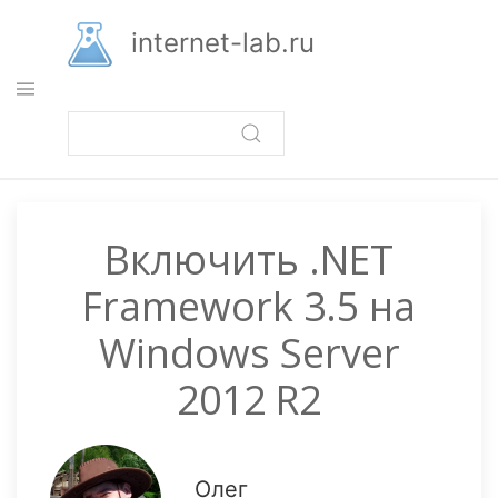
Перейти
к
internet-lab.ru
основному
содержанию
Включить .NET
Framework 3.5 на
Windows Server
2012 R2
Олег