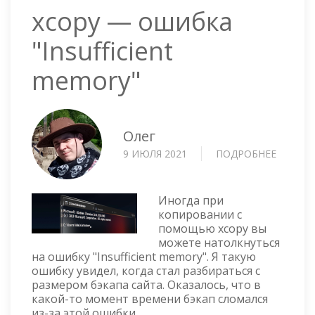
xcopy — ошибка
"Insufficient
memory"
Олег
9 ИЮЛЯ 2021
ПОДРОБНЕЕ
О
XCOPY
—
ОШИБК
Иногда при
"INSUFF
копировании с
помощью xcopy вы
MEMOR
можете натолкнуться
на ошибку "Insufficient memory". Я такую
ошибку увидел, когда стал разбираться с
размером бэкапа сайта. Оказалось, что в
какой-то момент времени бэкап сломался
из-за этой ошибки.