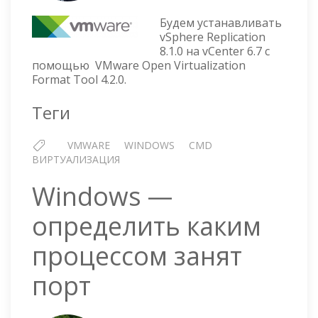
VSPHERE
Будем устанавливать
REPLICATION
vSphere Replication
8.1.0
8.1.0 на vCenter 6.7 с
НА
помощью VMware Open Virtualization
VCENTER
Format Tool 4.2.0.
6.7
С
Теги
ПОМОЩЬЮ
OVF
VMWARE
WINDOWS
CMD
TOOL
ВИРТУАЛИЗАЦИЯ
4.2.0
Windows —
определить каким
процессом занят
порт