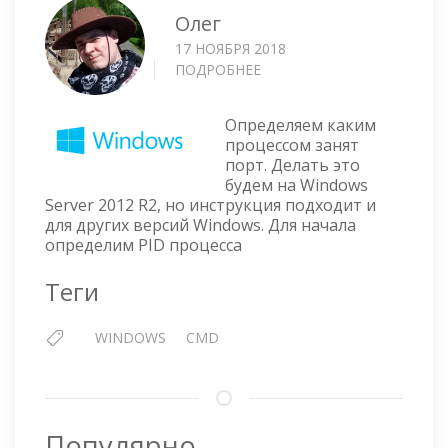
Олег
17 НОЯБРЯ 2018
ПОДРОБНЕЕ
О
WINDOWS
—
Определяем каким
ОПРЕДЕЛИТЬ
процессом занят
КАКИМ
порт. Делать это
ПРОЦЕССОМ
будем на Windows
ЗАНЯТ
Server 2012 R2, но инструкция подходит и
ПОРТ
для других версий Windows. Для начала
определим PID процесса
Теги
WINDOWS
CMD
Популярно