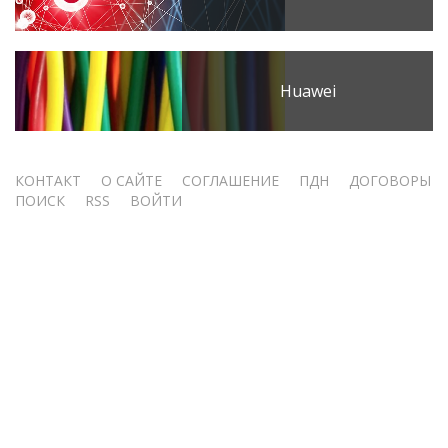
Huawei
Меню
КОНТАКТ
О САЙТЕ
СОГЛАШЕНИЕ
ПДН
ДОГОВОРЫ
ПОИСК
RSS
ВОЙТИ
учётной
записи
пользователя