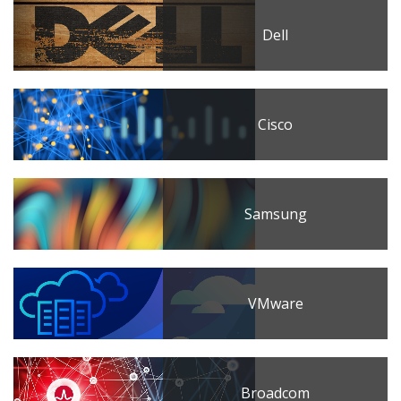
Dell
Cisco
Samsung
VMware
Broadcom