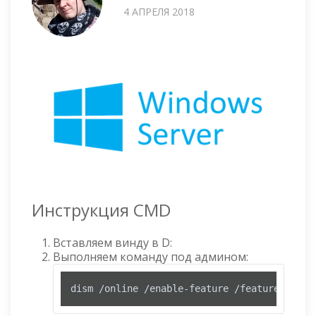
4 АПРЕЛЯ 2018
Инструкция CMD
Вставляем винду в D:
Выполняем команду под админом:
dism /online /enable-feature /featurename:N