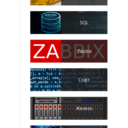
SQL
Zabbix
Софт
Железо