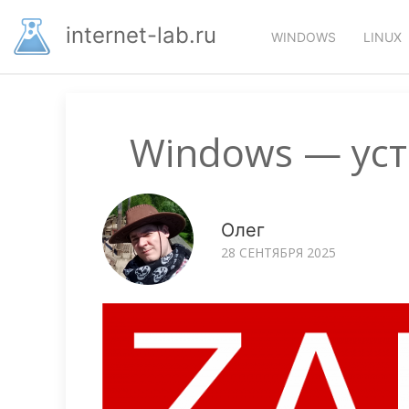
Перейти
Основная
к
internet-lab.ru
WINDOWS
LINUX
основному
навигация
содержанию
Windows — уст
Олег
28 СЕНТЯБРЯ 2025