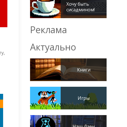
Хочу быть
сисадмином!
Реклама
Актуально
у,
Книги
Игры
Наш Дзен