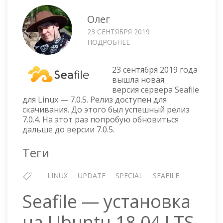
Олег
23 СЕНТЯБРЯ 2019
ПОДРОБНЕЕ
О
SEAFILE
СЕРВЕР
23 сентября 2019 года
ДЛЯ
вышла новая
LINUX
версия сервера Seafile
ВЕРСИЯ
для Linux — 7.0.5. Релиз доступен для
7.0.5
скачивания. До этого был успешный релиз
7.0.4. На этот раз попробую обновиться
дальше до версии 7.0.5.
Теги
LINUX
UPDATE
SPECIAL
SEAFILE
Seafile — установка
на Ubuntu 18.04 LTS