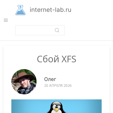
Перейти
к
internet-lab.ru
основному
содержанию
Сбой XFS
Олег
20 АПРЕЛЯ 2026