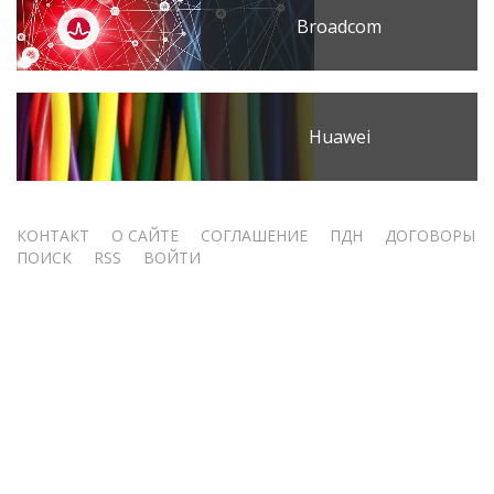
Broadcom
Huawei
Меню
КОНТАКТ
О САЙТЕ
СОГЛАШЕНИЕ
ПДН
ДОГОВОРЫ
ПОИСК
RSS
ВОЙТИ
учётной
записи
пользователя