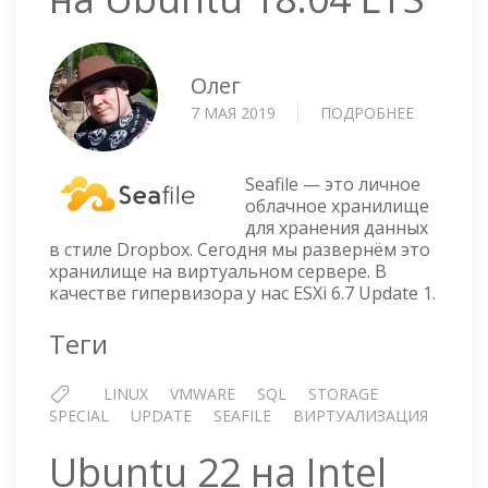
Олег
7 МАЯ 2019
ПОДРОБНЕЕ
О
SEAFILE
—
УСТАНОВ
Seafile — это личное
НА
облачное хранилище
для хранения данных
UBUNTU
в стиле Dropbox. Сегодня мы развернём это
18.04
хранилище на виртуальном сервере. В
LTS
качестве гипервизора у нас ESXi 6.7 Update 1.
Теги
LINUX
VMWARE
SQL
STORAGE
SPECIAL
UPDATE
SEAFILE
ВИРТУАЛИЗАЦИЯ
Ubuntu 22 на Intel