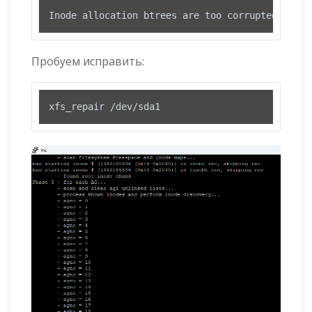
Inode allocation btrees are too corrupted
Пробуем исправить:
xfs_repair /dev/sda1