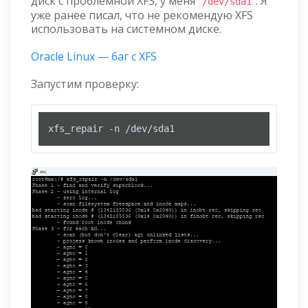
диск с проблемной XFS, у меня
. Я
/dev/sda1
уже ранее писал, что не рекомендую XFS
использовать на системном диске.
Oracle Linux — баг с XFS
Запустим проверку:
xfs_repair -n /dev/sda1