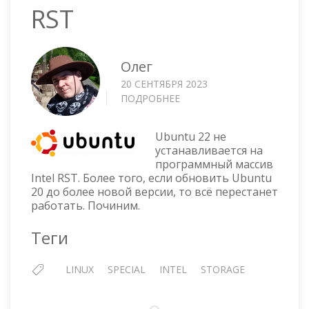
RST
Олег
20 СЕНТЯБРЯ 2023
ПОДРОБНЕЕ
О
UBUNTU
22
Ubuntu 22 не
НА
устанавливается на
INTEL
программный массив
RST
Intel RST. Более того, если обновить Ubuntu
20 до более новой версии, то всё перестанет
работать. Починим.
Теги
LINUX
SPECIAL
INTEL
STORAGE