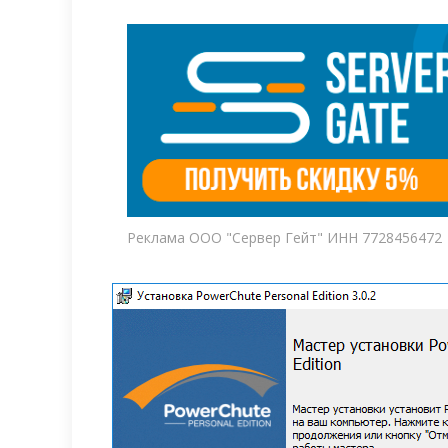
Реклама ООО "Сервер Гейт" ИНН 7728456472