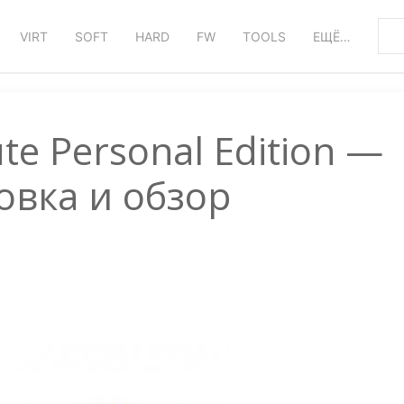
VIRT
SOFT
HARD
FW
TOOLS
ЕЩЁ…
e Personal Edition —
овка и обзор