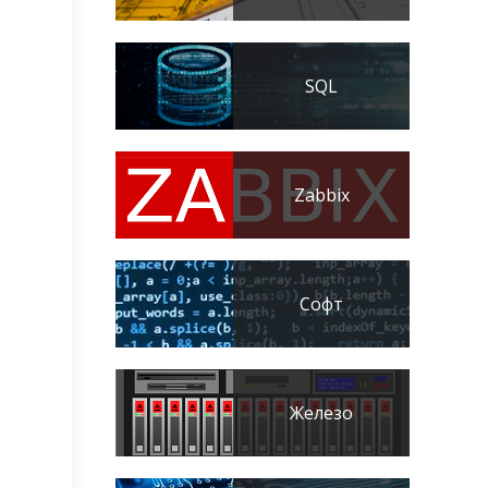
SQL
Zabbix
Софт
Железо