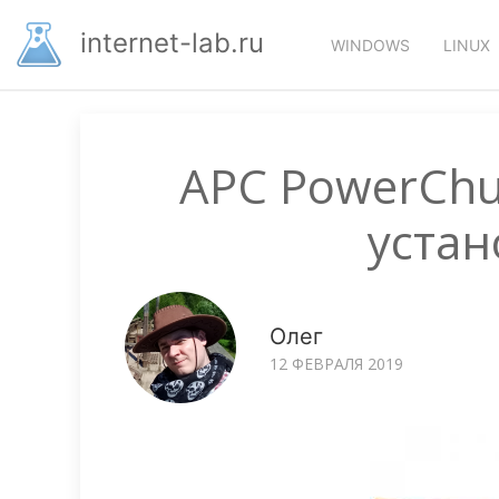
Перейти
Основная
к
internet-lab.ru
WINDOWS
LINUX
основному
навигация
содержанию
APC PowerChut
устан
Олег
12 ФЕВРАЛЯ 2019