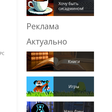
Хочу быть
сисадмином!
Реклама
Актуально
APC
Книги
Игры
Наш Дзен