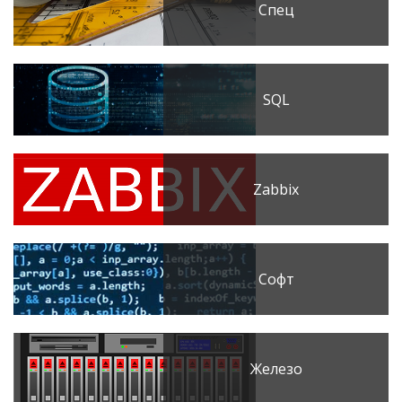
Спец
SQL
Zabbix
Софт
Железо