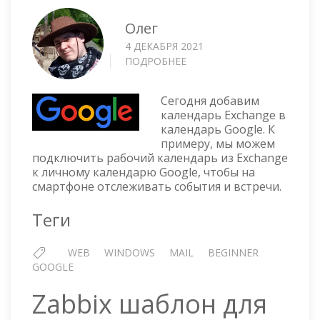
Олег
4 ДЕКАБРЯ 2021
ПОДРОБНЕЕ
О
GOOGLE
CALENDAR
Сегодня добавим
—
календарь Exchange в
ДОБАВЛЯЕМ
календарь Google. К
КАЛЕНДАРЬ
примеру, мы можем
ИЗ
подключить рабочий календарь из Exchange
EXCHANGE
к личному календарю Google, чтобы на
смартфоне отслеживать события и встречи.
Теги
WEB
WINDOWS
MAIL
BEGINNER
GOOGLE
Zabbix шаблон для