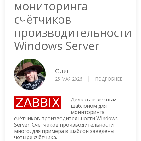
мониторинга
счётчиков
производительности
Windows Server
Олег
25 МАЯ 2026
ПОДРОБНЕЕ
О
ZABBIX
ШАБЛО
ДЛЯ
Делюсь полезным
МОНИТ
шаблоном для
мониторинга
СЧЁТЧИ
счётчиков производительности Windows
ПРОИЗВ
Server. Счётчиков производительности
WINDO
много, для примера в шаблон заведены
SERVER
четыре счётчика.