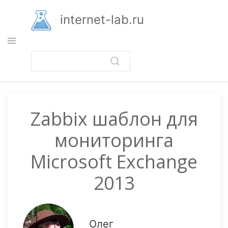
Перейти
к
internet-lab.ru
основному
содержанию
Zabbix шаблон для
мониторинга
Microsoft Exchange
2013
Олег