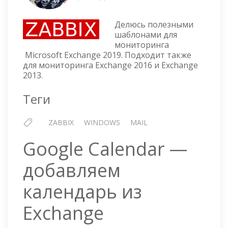
ZABBIX
ШАБЛОН
Делюсь полезными
ДЛЯ
шаблонами для
МОНИТОРИНГА
мониторинга
MICROSOFT
Microsoft Exchange 2019. Подходит также
EXCHANGE
для мониторинга Exchange 2016 и Exchange
2019,
2013.
2016
И
Теги
2013
ZABBIX
WINDOWS
MAIL
Google Calendar —
добавляем
календарь из
Exchange