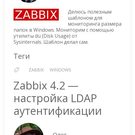
ШАБЛ
ДЛЯ
Делюсь полезным
МОНИ
шаблоном для
мониторинга размера
РАЗМ
папок в Windows. Мониторим с помощью
ПАПО
утилиты du (Disk Usage) от
В
Sysinternals. Шаблон делал сам.
WIND
Теги
ZABBIX
WINDOWS
Zabbix 4.2 —
настройка LDAP
аутентификации
Олег