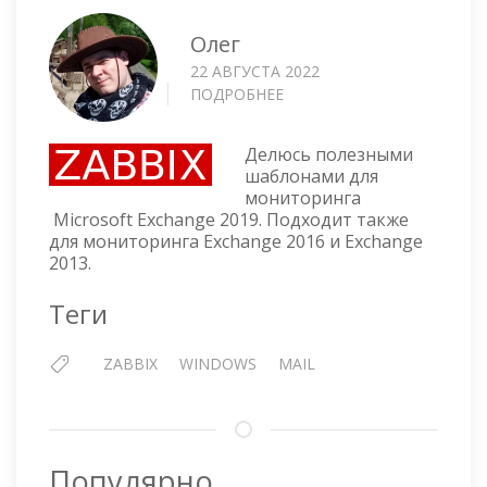
Олег
22 АВГУСТА 2022
ПОДРОБНЕЕ
О
ZABBIX
ШАБЛОН
Делюсь полезными
ДЛЯ
шаблонами для
МОНИТОРИНГА
мониторинга
MICROSOFT
Microsoft Exchange 2019. Подходит также
EXCHANGE
для мониторинга Exchange 2016 и Exchange
2019,
2013.
2016
И
Теги
2013
ZABBIX
WINDOWS
MAIL
Популярно