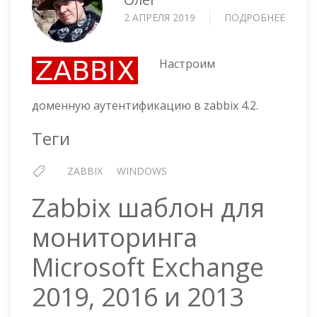
2 АПРЕЛЯ 2019
ПОДРОБНЕЕ
О
ZABBI
4.2
—
Настроим
НАСТ
LDAP
доменную аутентификацию в zabbix 4.2.
АУТЕ
Теги
ZABBIX
WINDOWS
Zabbix шаблон для
мониторинга
Microsoft Exchange
2019, 2016 и 2013