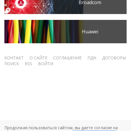
Broadcom
Huawei
Меню
КОНТАКТ
О САЙТЕ
СОГЛАШЕНИЕ
ПДН
ДОГОВОРЫ
ПОИСК
RSS
ВОЙТИ
учётной
записи
пользователя
Продолжая пользоваться сайтом, вы даете согласие на