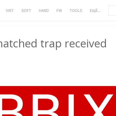
VIRT
SOFT
HARD
FW
TOOLS
ЕЩЁ…
atched trap received