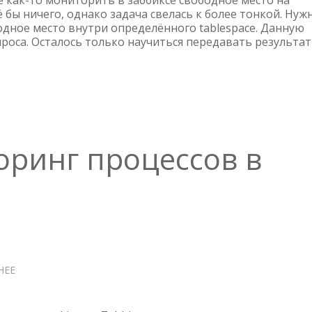
 как-то мониторить в заббиксе свободное место на
В
сё бы ничего, однако задача свелась к более тонкой. Нуж
дное место внутри определённого tablespace. Данную
ORACLE
оса. Осталось только научиться передавать результат
DATABASE
ЧЕРЕЗ
ZABBIX
оринг процессов в
НЕЕ
О
ZABBIX
—