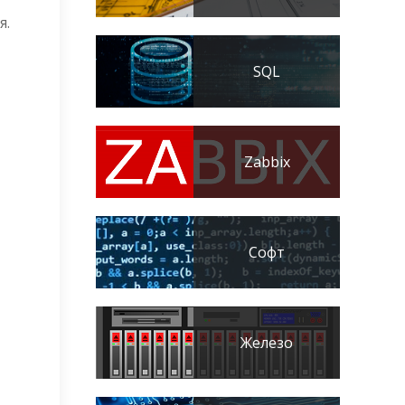
я.
SQL
Zabbix
Софт
Железо