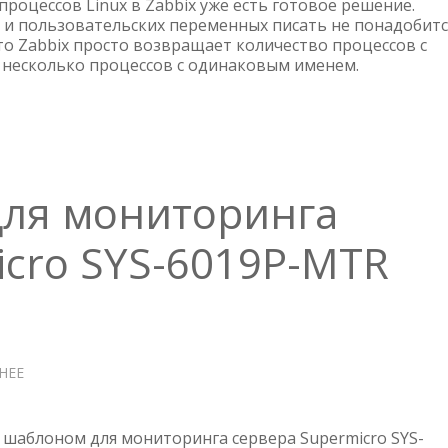
МОНИТОРИНГ
роцессов Linux в Zabbix уже есть готовое решение.
ПРОЦЕССОВ
 и пользовательских переменных писать не понадобитс
то Zabbix просто возвращает количество процессов с
В
 несколько процессов с одинаковым именем.
LINUX
для мониторинга
icro SYS-6019P-MTR
НЕЕ
О
ZABBIX
ШАБЛОН
ДЛЯ
шаблоном для мониторинга сервера Supermicro SYS-