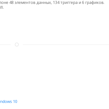
МОНИТОРИНГА
оне 48 элементов данных, 134 триггера и 6 графиков.
I.
СЕРВЕРА
SUPERMICRO
SYS-
6019P-
MTR
indows 10