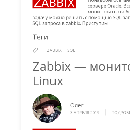
Понадобилось мне
сервере Oracle. В
мониторить свобо
задачу можно решить с помощью SQL запр
SQL запроса в zabbix. Приступим.
Теги
ZABBIX
SQL
Zabbix — монит
Linux
Олег
3 АПРЕЛЯ 2019
ПОДРОБ