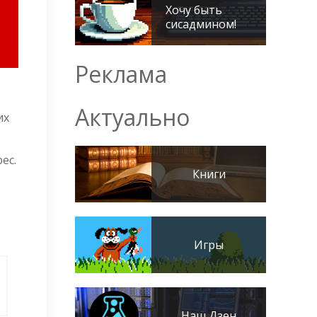
Хочу быть
сисадмином!
Реклама
Актуально
их
ес.
Книги
Игры
Наш Дзен