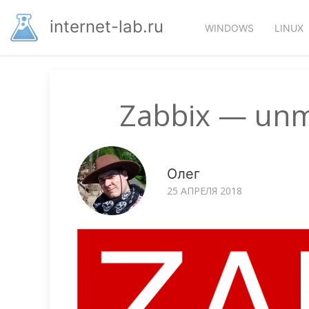
Перейти
Основная
к
internet-lab.ru
WINDOWS
LINUX
основному
навигация
содержанию
Zabbix — unm
Олег
25 АПРЕЛЯ 2018