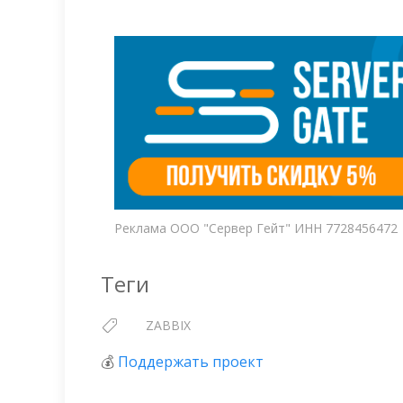
Реклама ООО "Сервер Гейт" ИНН 7728456472
Теги
ZABBIX
💰
Поддержать проект