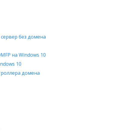
 сервер без домена
0MFP на Windows 10
indows 10
нтроллера домена
a