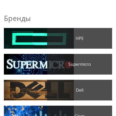
Бренды
HPE
Supermicro
Dell
Cisco