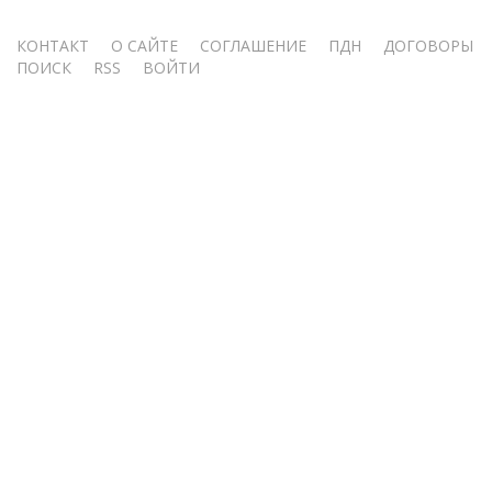
Меню
КОНТАКТ
О САЙТЕ
СОГЛАШЕНИЕ
ПДН
ДОГОВОРЫ
ПОИСК
RSS
ВОЙТИ
учётной
записи
пользователя