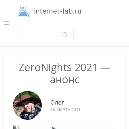
Перейти
к
internet-lab.ru
основному
содержанию
ZeroNights 2021 —
анонс
Олег
16 МАРТА 2021