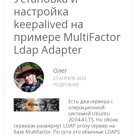
настройка
keepalived на
примере MultiFactor
Ldap Adapter
Олег
27 АПРЕЛЯ 2023
ПОДРОБНЕЕ
О
УСТАНОВКА
И
Есть два сервера с
НАСТРОЙКА
операционной
KEEPALIVED
системой Ubuntu
НА
20.04.4 LTS. Но обоих
ПРИМЕРЕ
серверах развёрнут LDAP proxy сервер на
MULTIFACTOR
базе Multifactor. По сути это обычные LDAPS
LDAP