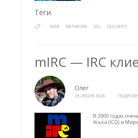
Теги
WEB
NETWORK
SSL
SECURITY
mIRC — IRC кли
Олег
29 ИЮЛЯ 2026
ПОДРОБ
В 2000 годах оче
Аська (ICQ) и Мира