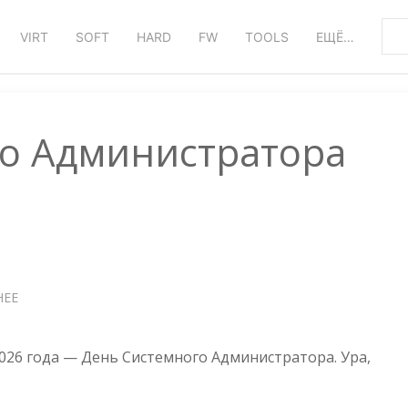
VIRT
SOFT
HARD
FW
TOOLS
ЕЩЁ…
о Администратора
НЕЕ
О
ДЕНЬ
СИСТЕМНОГО
АДМИНИСТРАТОРА
2026 года — День Системного Администратора. Ура,
2026!