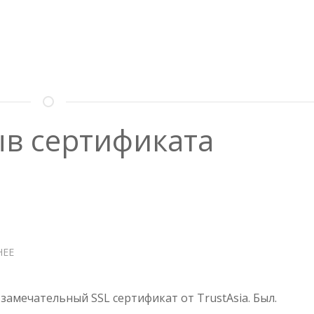
ыв сертификата
НЕЕ
О
TRUSTASIA
—
ОТЗЫВ
замечательный SSL сертификат от TrustAsia. Был.
СЕРТИФИКАТА