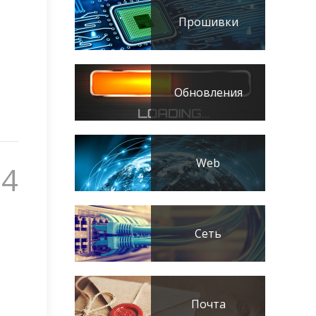
Прошивки
Обновления
Web
94
Сеть
Почта