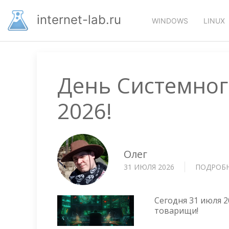
Перейти
Основная
к
internet-lab.ru
WINDOWS
LINUX
основному
навигация
содержанию
День Системног
2026!
Олег
31 ИЮЛЯ 2026
ПОДРОБ
Сегодня 31 июля 
товарищи!