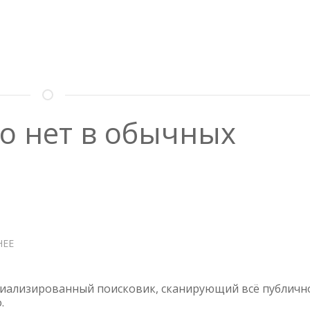
го нет в обычных
НЕЕ
О
CENSYS
—
ТО,
циализированный поисковик, сканирующий всё публичн
ЧЕГО
.