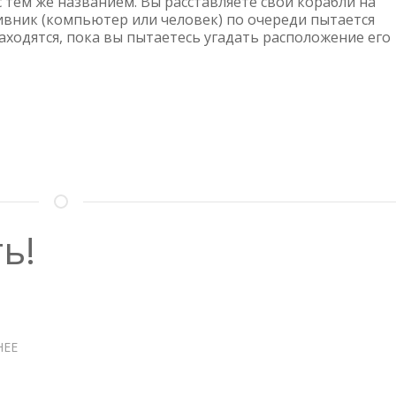
 тем же названием. Вы расставляете свои корабли на
тивник (компьютер или человек) по очереди пытается
находятся, пока вы пытаетесь угадать расположение его
ь!
НЕЕ
О
VIM
—