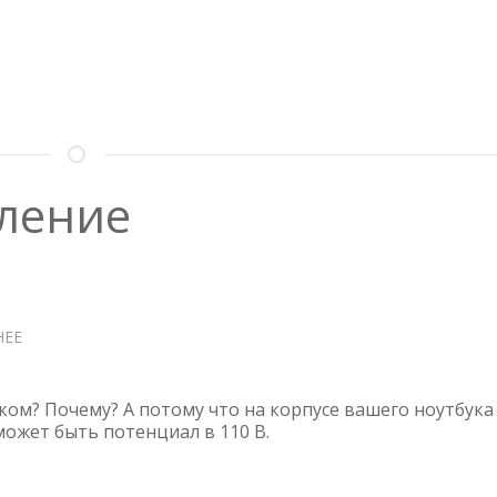
АЛЬФАБАНКА
мление
НЕЕ
О
НОУТБУК
И
ЗАЗЕМЛЕНИЕ
ком? Почему? А потому что на корпусе вашего ноутбука
ожет быть потенциал в 110 В.