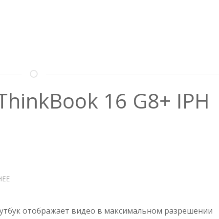
ThinkBook 16 G8+ IPH
НЕЕ
О
НОУТБУК
LENOVO
THINKBOOK
утбук отображает видео в максимальном разрешении