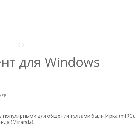
НЕТ
В
ОБЫЧНЫХ
ПОИСКОВИКАХ
ент для Windows
НЕЕ
О
MIRC
—
IRC
нь популярными для общения тулзами были Ирка (mIRC),
КЛИЕНТ
нда (Miranda).
ДЛЯ
WINDOWS