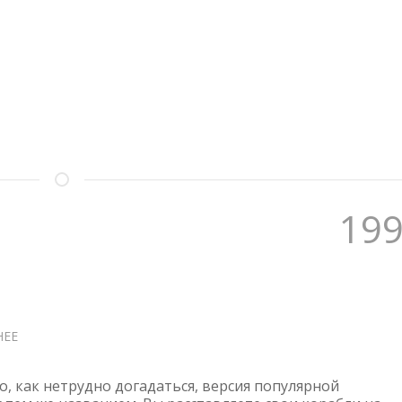
16
G8+
IPH
—
МАТРИЦА
19
НЕЕ
О
BATTLESHIP
о, как нетрудно догадаться, версия популярной