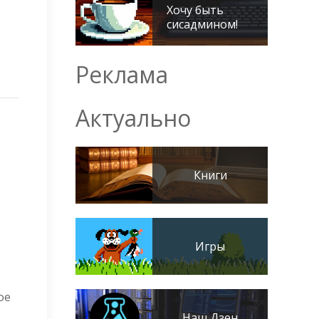
Хочу быть
сисадмином!
Реклама
Актуально
Книги
Игры
ое
Наш Дзен