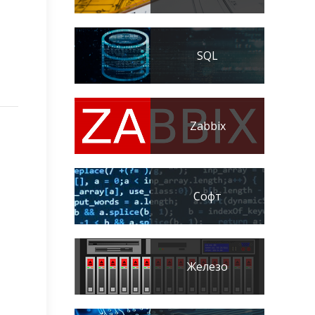
SQL
Zabbix
Софт
Железо