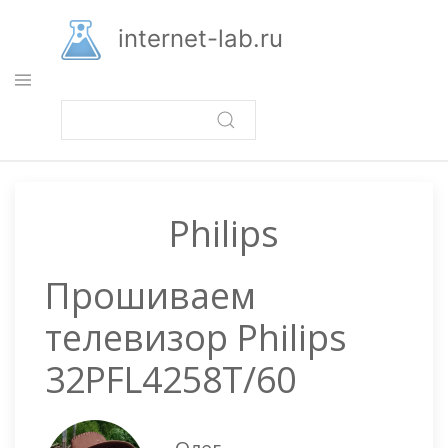
Перейти
к
internet-lab.ru
основному
содержанию
Philips
Прошиваем
телевизор Philips
32PFL4258T/60