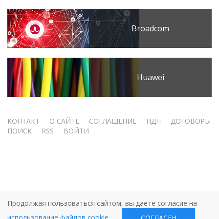
Broadcom
Huawei
Меню
КОНТАКТ
О САЙТЕ
СОГЛАШЕНИЕ
ПДН
ДОГОВОРЫ
ПОИСК
RSS
ВОЙТИ
учётной
записи
пользователя
Продолжая пользоваться сайтом, вы даете согласие на
использование файлов cookie
.
СОГЛАСЕН