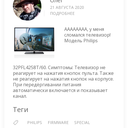
Олег
21 АВГУСТА 2020
ПОДРОБНЕЕ
О
ПРОШИВАЕМ
ТЕЛЕВИЗОР
АААААААА, у меня
PHILIPS
сломался телевизор!
32PFL4258T/60
Модель Philips
32PFL4258T/60. Симптомы: Телевизор не
реагирует на нажатия кнопок пульта. Также
не реагирует на нажатия кнопок на корпусе.
При передёргивании питания
автоматически включается и показывает
канал.
Теги
PHILIPS
FIRMWARE
SPECIAL