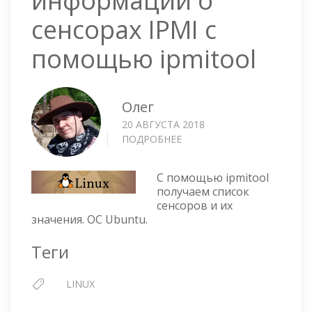
информации о
сенсорах IPMI с
помощью ipmitool
Олег
20 АВГУСТА 2018
ПОДРОБНЕЕ
О
ПОЛУЧЕНИЕ
ИНФОРМАЦИИ
С помощью ipmitool
О
получаем список
СЕНСОРАХ
сенсоров и их
IPMI
значения. ОС Ubuntu.
С
ПОМОЩЬЮ
Теги
IPMITOOL
LINUX