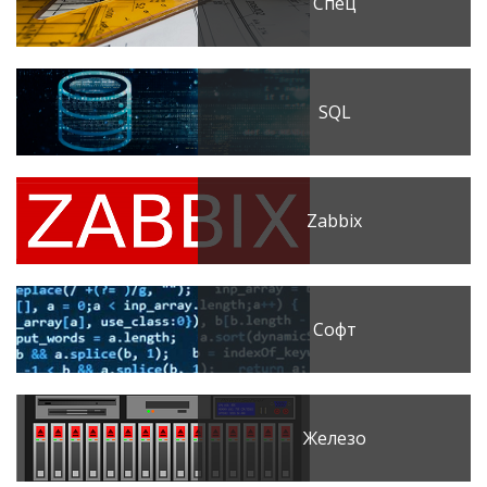
Спец
SQL
Zabbix
Софт
Железо