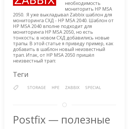
необходимость
ЭЛЕМЕНТА
мониторить HP MSA
ДАННЫХ
2050. Я уже выкладывал Zabbix шаблон для
И
мониторинга СХД - HP MSA 2040. Шаблон от
ТРИГГЕРА
HP MSA 2040 вполне подходит для
ДЛЯ
мониторинга HP MSA 2050, но есть
HP
тонкость: в новом СХД добавились новые
MSA
трапы. В этой статье я приведу пример, как
2050
добавить в шаблон новый неизвестный
трап. Итак, от HP MSA 2050 пришёл
неизвестный трап:
Теги
STORAGE
HPE
ZABBIX
SPECIAL
Postfix — полезные