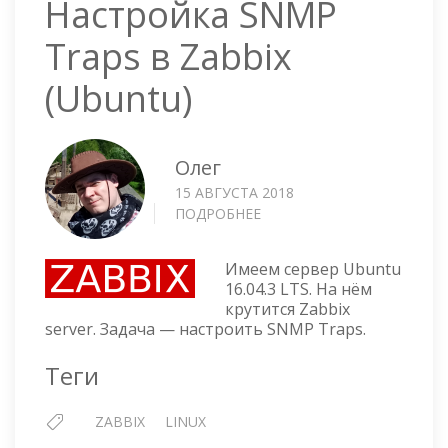
Настройка SNMP
Traps в Zabbix
(Ubuntu)
Олег
15 АВГУСТА 2018
ПОДРОБНЕЕ
О
НАСТРОЙКА
SNMP
Имеем сервер Ubuntu
TRAPS
16.04.3 LTS. На нём
В
крутится Zabbix
ZABBIX
server. Задача — настроить SNMP Traps.
(UBUNTU)
Теги
ZABBIX
LINUX