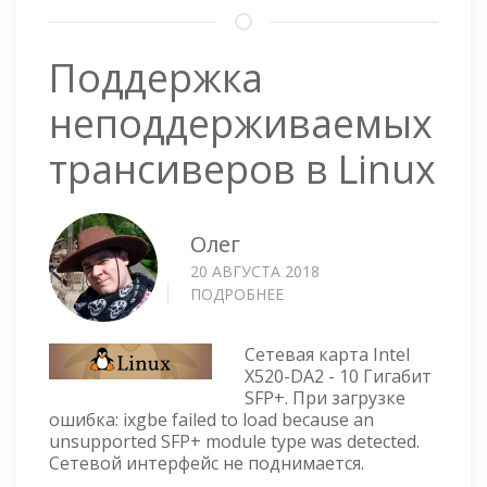
Поддержка
неподдерживаемых
трансиверов в Linux
Олег
20 АВГУСТА 2018
ПОДРОБНЕЕ
О
ПОДДЕРЖКА
НЕПОДДЕРЖИВАЕМЫХ
Сетевая карта Intel
ТРАНСИВЕРОВ
X520-DA2 - 10 Гигабит
В
SFP+. При загрузке
LINUX
ошибка: ixgbe failed to load because an
unsupported SFP+ module type was detected.
Сетевой интерфейс не поднимается.