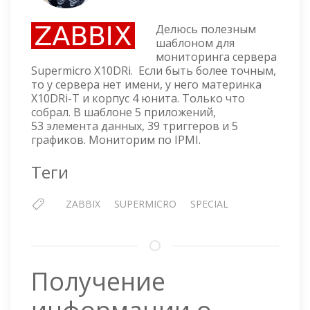
ZABBIX
ШАБЛОН
Делюсь полезным
ДЛЯ
шаблоном для
МОНИТОРИНГА
мониторинга сервера
СЕРВЕРА
Supermicro X10DRi. Если быть более точным,
SUPERMICRO
то у сервера нет имени, у него материнка
X10DRI
X10DRi-T и корпус 4 юнита. Только что
собрал. В шаблоне 5 приложений,
53 элемента данных, 39 триггеров и 5
графиков. Мониторим по IPMI.
Теги
ZABBIX
SUPERMICRO
SPECIAL
Получение