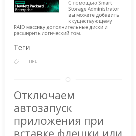
С помощью Smart
—
Storage Administrator
РАСШИРЯЕМ
вы можете добавить
МАССИВ
к существующему
И
RAID массиву дополнительные диски и
ЛОГИЧЕСКИЙ
расширить логический том.
ДИСК
Теги
HPE
Отключаем
автозапуск
приложения при
вставке флешки или