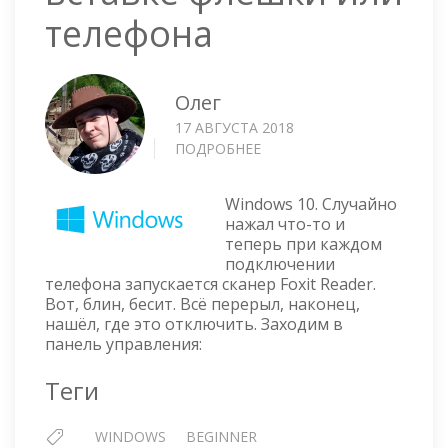
телефона
Олег
17 АВГУСТА 2018
ПОДРОБНЕЕ
О
ОТКЛЮЧАЕМ
АВТОЗАПУСК
Windows 10. Случайно
ПРИЛОЖЕНИЯ
нажал что-то и
ПРИ
теперь при каждом
ВСТАВКЕ
подключении
ФЛЕШКИ
телефона запускается сканер Foxit Reader.
ИЛИ
Вот, блин, бесит. Всё перерыл, наконец,
ТЕЛЕФОНА
нашёл, где это отключить. Заходим в
панель управления:
Теги
WINDOWS
BEGINNER