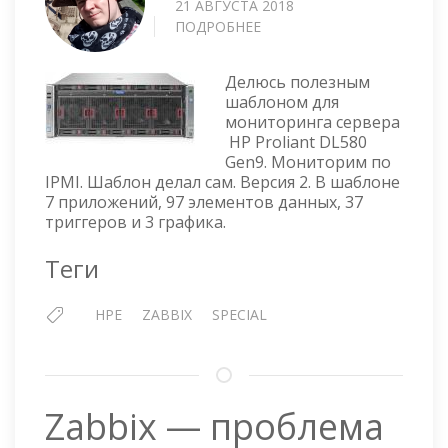
21 АВГУСТА 2018
ПОДРОБНЕЕ
О
ZABBIX
ШАБЛОН
Делюсь полезным
ДЛЯ
шаблоном для
МОНИТОРИНГА
мониторинга сервера
СЕРВЕРА
HP Proliant DL580
HP
Gen9. Мониторим по
PROLIANT
IPMI. Шаблон делал сам. Версия 2. В шаблоне
DL580
7 приложений, 97 элементов данных, 37
GEN9
триггеров и 3 графика.
Теги
HPE
ZABBIX
SPECIAL
Zabbix — проблема