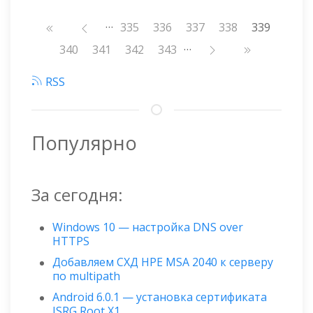
…
Нумерация
Страница
335
Страница
336
Страница
337
Страница
338
339
страниц
…
Страница
340
Страница
341
Страница
342
Страница
343
RSS
Популярно
За сегодня:
Windows 10 — настройка DNS over
HTTPS
Добавляем СХД HPE MSA 2040 к серверу
по multipath
Android 6.0.1 — установка сертификата
ISRG Root X1