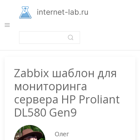
Перейти
к
internet-lab.ru
основному
содержанию
Zabbix шаблон для
мониторинга
сервера HP Proliant
DL580 Gen9
Олег