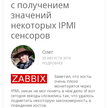
с получением
значений
некоторых IPMI
сенсоров
Олег
20 АВГУСТА 2018
ПОДРОБНЕЕ
О
ZABBIX
—
Заметил, что хосты
ПРОБЛЕМА
очень плохо
С
мониторятся через
ПОЛУЧЕНИЕМ
IPMI, никак не мог понять в чём дело. И вот
ЗНАЧЕНИЙ
сегодня звёзды сложились так, что удалось
НЕКОТОРЫХ
подметить некоторую закономерность в
IPMI
поведении хостов.