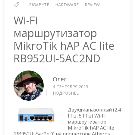
GIGABYTE
HARDWARE
REVIEW
Wi-Fi
маршрутизатор
MikroTik hAP AC lite
RB952UI-5AC2ND
Олег
4 СЕНТЯБРЯ 2019
ПОДРОБНЕЕ
О
WI-
FI
Двухдиапазонный (2.4
МАРШРУТИЗАТОР
ГГц, 5 ГГц) Wi-Fi
MIKROTIK
маршрутизатор
HAP
MikroTik hAP AC lite
AC
(RB952Ui-5ac2nD) на процессоре Atheros