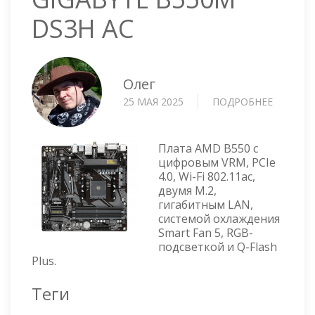
DS3H AC
Олег
25 МАЯ 2025
ПОДРОБНЕЕ
О
МАТЕРИ
ПЛАТА
GIGABYT
Плата AMD B550 с
B550M
цифровым VRM, PCIe
4.0, Wi-Fi 802.11ac,
DS3H
двумя M.2,
AC
гигабитным LAN,
системой охлаждения
Smart Fan 5, RGB-
подсветкой и Q-Flash
Plus.
Теги