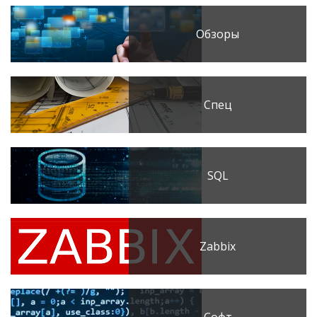
Обзоры
Спец
SQL
Zabbix
Софт