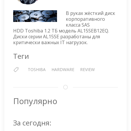
HDD
TOSHIBA
В руках жёсткий диск
1.2
корпоративного
ТБ
класса SAS
SAS
HDD Toshiba 1.2 ТБ модель AL15SEB12EQ.
—
Диски серии AL15SE разработаны для
AL15SEB12EQ
критически важных IT нагрузок.
Теги
TOSHIBA
HARDWARE
REVIEW
Популярно
За сегодня: