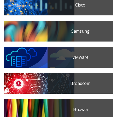
Cisco
Samsung
VMware
Broadcom
Huawei