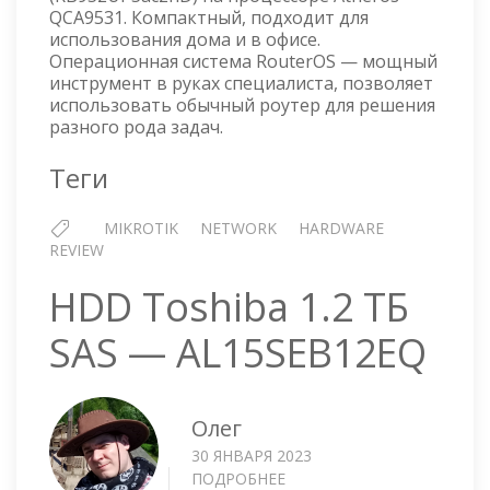
LITE
QCA9531. Компактный, подходит для
RB952UI-
использования дома и в офисе.
5AC2ND
Операционная система RouterOS — мощный
инструмент в руках специалиста, позволяет
использовать обычный роутер для решения
разного рода задач.
Теги
MIKROTIK
NETWORK
HARDWARE
REVIEW
HDD Toshiba 1.2 ТБ
SAS — AL15SEB12EQ
Олег
30 ЯНВАРЯ 2023
ПОДРОБНЕЕ
О