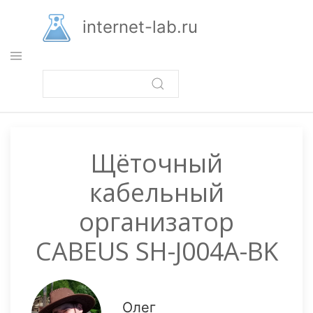
Перейти
к
internet-lab.ru
основному
содержанию
Щёточный
кабельный
организатор
CABEUS SH-J004A-BK
Олег