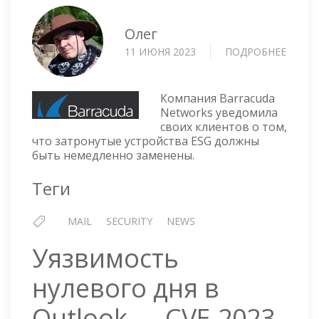
Олег
11 ИЮНЯ 2023
ПОДРОБНЕЕ
О
УЯЗВ
BARR
EMAIL
Компания Barracuda
SECUR
Networks уведомила
своих клиентов о том,
GATE
что затронутые устройства ESG должны
APPLI
быть немедленно заменены.
—
ТРЕБУ
Теги
ЗАМЕ
ВСЕХ
УСТР
MAIL
SECURITY
NEWS
Уязвимость
нулевого дня в
Outlook — CVE-2023-