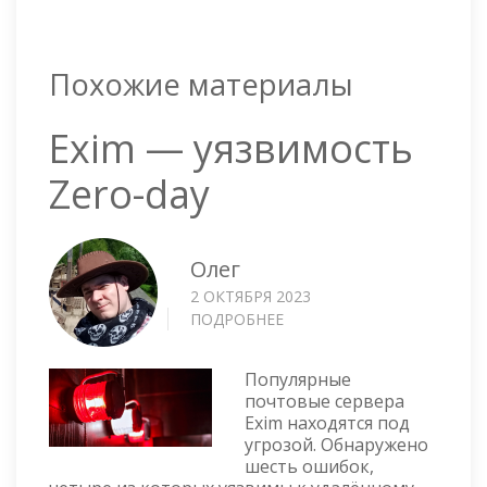
Похожие материалы
Exim — уязвимость
Zero-day
Олег
2 ОКТЯБРЯ 2023
ПОДРОБНЕЕ
О
EXIM
—
Популярные
УЯЗВИМОСТЬ
почтовые сервера
ZERO-
Exim находятся под
DAY
угрозой. Обнаружено
шесть ошибок,