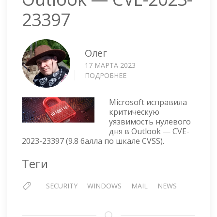
23397
Олег
17 МАРТА 2023
ПОДРОБНЕЕ
О
УЯЗВИМОСТЬ
НУЛЕВОГО
Microsoft исправила
ДНЯ
критическую
В
уязвимость нулевого
OUTLOOK
дня в Outlook — CVE-
—
2023-23397 (9.8 балла по шкале CVSS).
CVE-
2023-
Теги
23397
SECURITY
WINDOWS
MAIL
NEWS