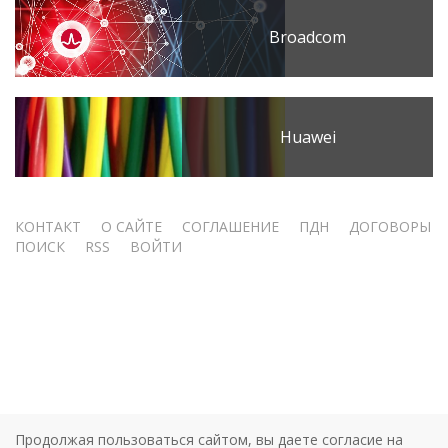
Broadcom
Huawei
Меню
КОНТАКТ
О САЙТЕ
СОГЛАШЕНИЕ
ПДН
ДОГОВОРЫ
ПОИСК
RSS
ВОЙТИ
учётной
записи
пользователя
Продолжая пользоваться сайтом, вы даете согласие на