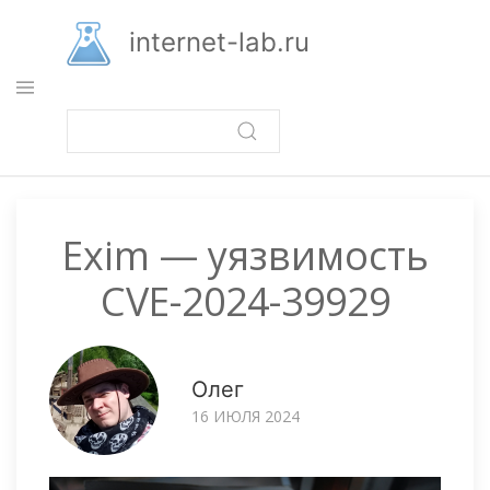
Перейти
к
internet-lab.ru
основному
содержанию
Exim — уязвимость
CVE-2024-39929
Олег
16 ИЮЛЯ 2024