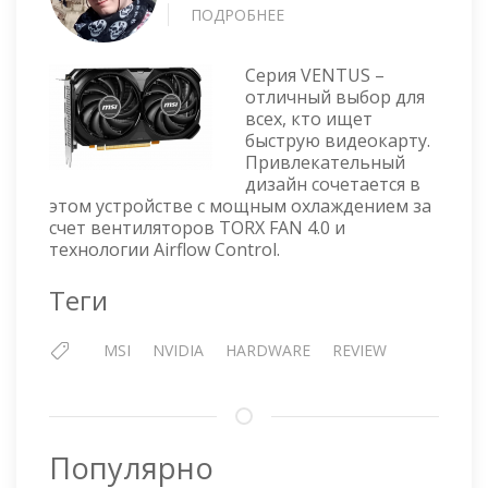
ПОДРОБНЕЕ
О
ВИДЕОКАРТА
MSI
Серия VENTUS –
NVIDIA
отличный выбор для
GEFORCE
всех, кто ищет
RTX
быструю видеокарту.
4060
Привлекательный
VENTUS
дизайн сочетается в
2X
этом устройстве с мощным охлаждением за
BLACK
счет вентиляторов TORX FAN 4.0 и
8G
технологии Airflow Control.
OC
Теги
MSI
NVIDIA
HARDWARE
REVIEW
Популярно