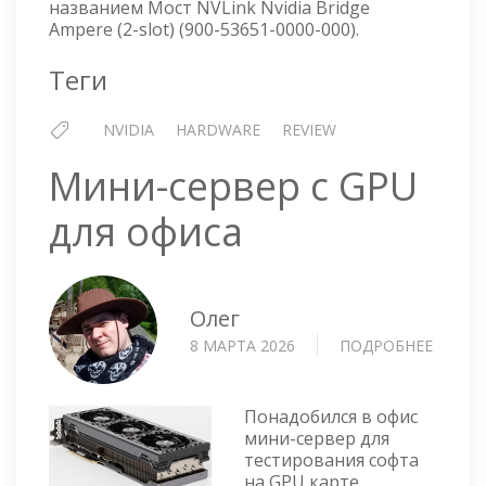
названием Мост NVLink Nvidia Bridge
Ampere (2-slot) (900-53651-0000-000).
Теги
NVIDIA
HARDWARE
REVIEW
Мини-сервер с GPU
для офиса
Олег
8 МАРТА 2026
ПОДРОБНЕЕ
О
МИНИ
СЕРВЕ
С
Понадобился в офис
GPU
мини-сервер для
тестирования софта
ДЛЯ
на GPU карте.
ОФИС