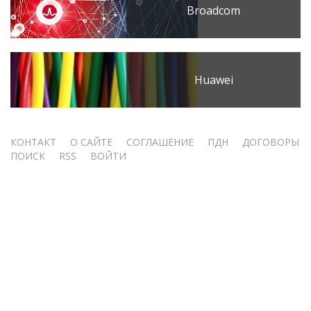
Broadcom
Huawei
Меню
КОНТАКТ
О САЙТЕ
СОГЛАШЕНИЕ
ПДН
ДОГОВОРЫ
ПОИСК
RSS
ВОЙТИ
учётной
записи
пользователя