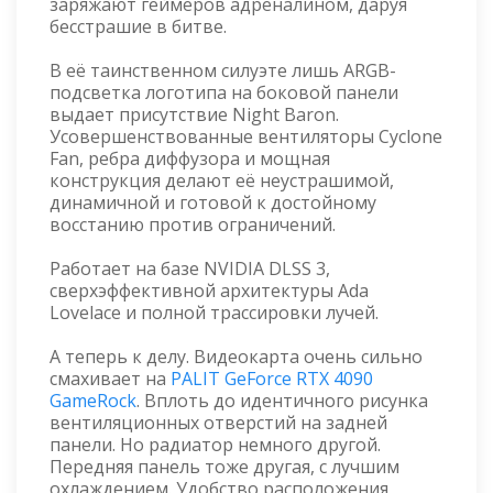
заряжают геймеров адреналином, даруя
бесстрашие в битве.
В её таинственном силуэте лишь ARGB-
подсветка логотипа на боковой панели
выдает присутствие Night Baron.
Усовершенствованные вентиляторы Cyclone
Fan, ребра диффузора и мощная
конструкция делают её неустрашимой,
динамичной и готовой к достойному
восстанию против ограничений.
Работает на базе NVIDIA DLSS 3,
сверхэффективной архитектуры Ada
Lovelace и полной трассировки лучей.
А теперь к делу. Видеокарта очень сильно
смахивает на
PALIT GeForce RTX 4090
GameRock
. Вплоть до идентичного рисунка
вентиляционных отверстий на задней
панели. Но радиатор немного другой.
Передняя панель тоже другая, с лучшим
охлаждением. Удобство расположения