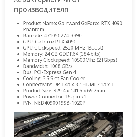
производителя
Product Name: Gainward GeForce RTX 4090
Phantom
Barcode: 471056224-3390
GPU: GeForce RTX 4090
GPU Clockspeed: 2520 MHz (Boost)
Memory: 24 GB GDDR6X (384 bits)
Memory Clockspeed: 10500Mhz (21Gbps)
Bandwidth: 1008 GB/s
Bus: PCI-Express Gen 4
Cooling: 3.5 Slot Fan Cooler
Connectivity: DP 1.4a x 3 / HDMI 2.1a x 1
Product Size: 329.4 x 141.6 x 69.7mm
Power Connector: 16-pin x1
P/N: NED4090019SB-1020P