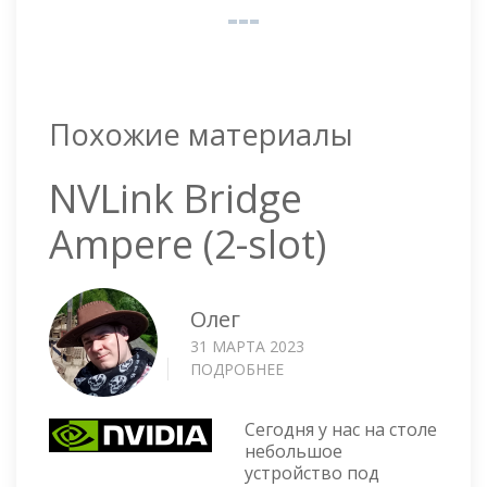
Похожие материалы
NVLink Bridge
Ampere (2-slot)
Олег
31 МАРТА 2023
ПОДРОБНЕЕ
О
NVLINK
BRIDGE
Сегодня у нас на столе
AMPERE
небольшое
(2-
устройство под
SLOT)