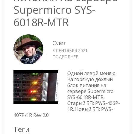
Supermicro SYS-
6018R-MTR
Олег
8 СЕНТЯБРЯ 2021
ПОДРОБНЕЕ
О
ЗАМЕНА
БЛОКА
Одной левой меняю
ПИТАНИЯ
на горячую дохлый
НА
блок питания на
СЕРВЕРЕ
сервере Supermicro
SUPERMICRO
SYS-6018R-MTR.
SYS-
Старый БП: PWS-406P-
6018R-
1R. Новый БП: PWS-
MTR
407P-1R Rev 2.0.
Теги