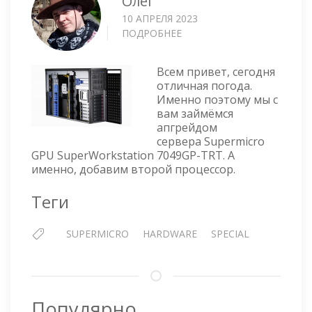
Олег
10 АПРЕЛЯ 2023
ПОДРОБНЕЕ
О
SUPERMICRO
GPU
Всем привет, сегодня
SUPERWORKSTATION
отличная погода.
7049GP-
Именно поэтому мы с
TRT
вам займёмся
—
апгрейдом
УСТАНОВКА
сервера Supermicro
ПРОЦЕССОРА
GPU SuperWorkstation 7049GP-TRT. А
именно, добавим второй процессор.
Теги
SUPERMICRO
HARDWARE
SPECIAL
Популярно