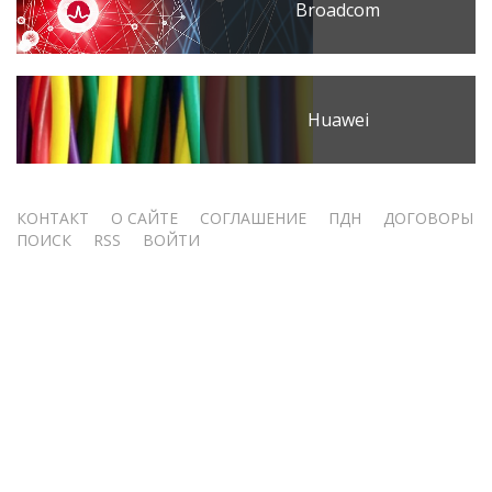
Broadcom
Huawei
Меню
КОНТАКТ
О САЙТЕ
СОГЛАШЕНИЕ
ПДН
ДОГОВОРЫ
ПОИСК
RSS
ВОЙТИ
учётной
записи
пользователя