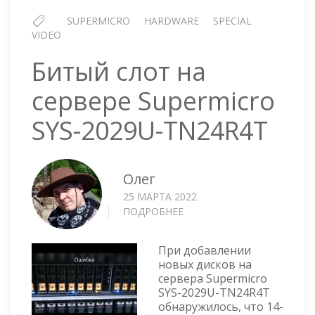
SUPERMICRO
HARDWARE
SPECIAL
VIDEO
Битый слот на
сервере Supermicro
SYS-2029U-TN24R4T
Олег
25 МАРТА 2022
ПОДРОБНЕЕ
О
БИТЫЙ
СЛОТ
При добавлении
НА
новых дисков на
СЕРВЕРЕ
сервера Supermicro
SUPERMICRO
SYS-2029U-TN24R4T
SYS-
обнаружилось, что 14-
2029U-