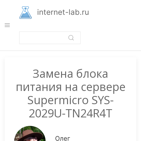
Перейти
к
internet-lab.ru
основному
содержанию
Замена блока
питания на сервере
Supermicro SYS-
2029U-TN24R4T
Олег