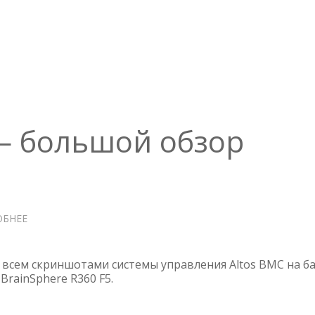
—
A515-
57-
50YA
 — большой обзор
ОБНЕЕ
О
ACER
ALTOS
BMC
 всем скриншотами системы управления Altos BMC на б
—
 BrainSphere R360 F5.
БОЛЬШОЙ
ОБЗОР