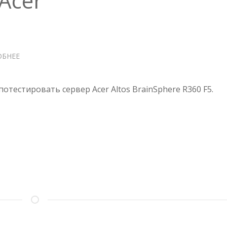
Acer
ОБНЕЕ
О
ЩУПАЕМ
СЕРВЕР
ACER
отестировать сервер Acer Altos BrainSphere R360 F5.