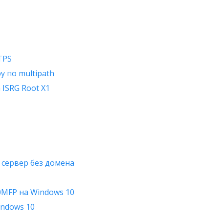
TPS
у по multipath
 ISRG Root X1
 сервер без домена
0MFP на Windows 10
indows 10