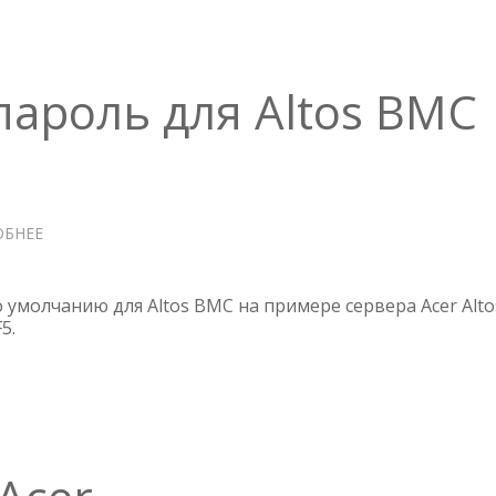
пароль для Altos BMC
ОБНЕЕ
О
ACER
—
ЛОГИН
 умолчанию для Altos BMC на примере сервера Acer Alto
И
5.
ПАРОЛЬ
ДЛЯ
ALTOS
BMC