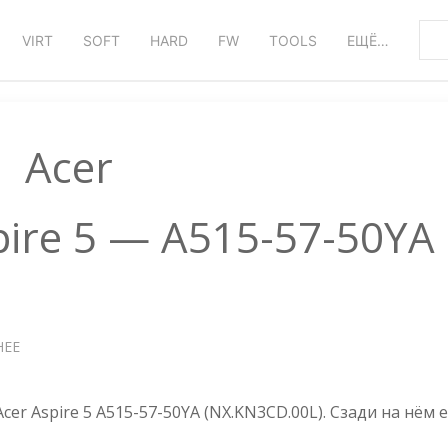
VIRT
SOFT
HARD
FW
TOOLS
ЕЩЁ…
Acer
pire 5 — A515-57-50YA
НЕЕ
О
НОУТБУК
ACER
ASPIRE
Acer Aspire 5 A515-57-50YA (NX.KN3CD.00L). Сзади на нём 
5