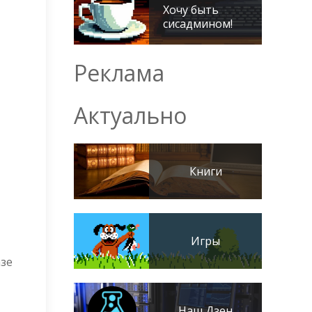
Хочу быть
сисадмином!
Реклама
Актуально
Книги
Игры
азе
Наш Дзен