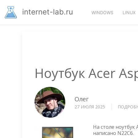
Перейти
Основная
к
internet-lab.ru
WINDOWS
LINUX
основному
навигация
содержанию
Ноутбук Acer As
Олег
27 ИЮЛЯ 2025
ПОДРОБ
На столе ноутбук 
написано N22C6.