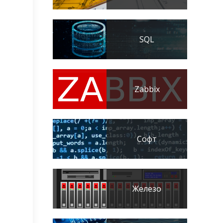
SQL
Zabbix
Софт
Железо