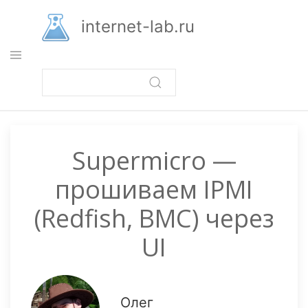
Перейти
к
internet-lab.ru
основному
содержанию
Supermicro —
прошиваем IPMI
(Redfish, BMC) через
UI
Олег