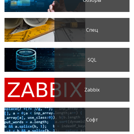
Обзоры
Спец
SQL
Zabbix
Софт