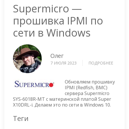
Supermicro —
прошивка IPMI по
сети в Windows
Олег
7 ИЮЛЯ 2023
ПОДРОБНЕЕ
О
SUPERM
—
ПРОШИ
Обновляем прошивку
IPMI
IPMI (Redfish, BMC)
сервера Supermicro
ПО
SYS-6018R-MT с материнской платой Super
СЕТИ
X10DRL-i. Делаем это по сети в Windows 10.
В
WINDO
Теги