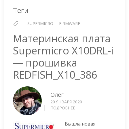
IPMI
1.73.06
Теги
И
BIOS
SUPERMICRO
FIRMWARE
3.4A
Материнская плата
Supermicro X10DRL-i
— прошивка
REDFISH_X10_386
Олег
20 ЯНВАРЯ 2020
ПОДРОБНЕЕ
О
МАТЕРИНСКАЯ
ПЛАТА
Вышла новая
SUPERMICRO