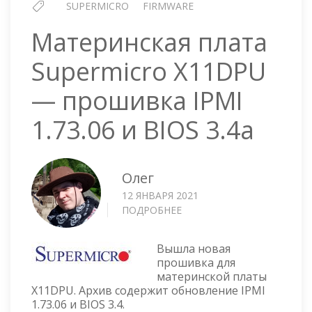
SUPERMICRO
FIRMWARE
Материнская плата
Supermicro X11DPU
— прошивка IPMI
1.73.06 и BIOS 3.4a
Олег
12 ЯНВАРЯ 2021
ПОДРОБНЕЕ
О
МАТЕРИНСКАЯ
ПЛАТА
Вышла новая
SUPERMICRO
прошивка для
X11DPU
материнской платы
—
X11DPU. Архив содержит обновление IPMI
ПРОШИВКА
1.73.06 и BIOS 3.4.