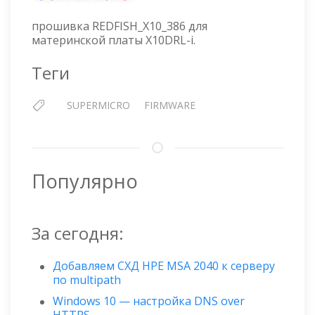
X10DRL-
I
прошивка REDFISH_X10_386 для
—
материнской платы X10DRL-i.
ПРОШИВКА
REDFISH_X10_386
Теги
SUPERMICRO
FIRMWARE
Популярно
За сегодня:
Добавляем СХД HPE MSA 2040 к серверу
по multipath
Windows 10 — настройка DNS over