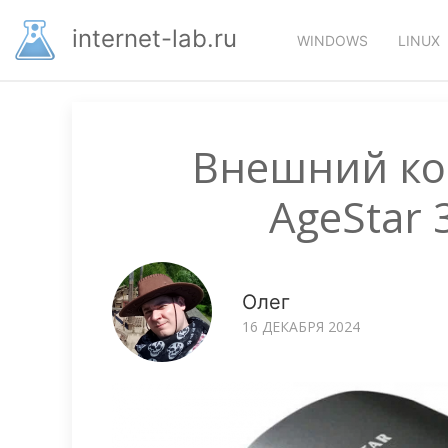
Перейти
Основная
к
internet-lab.ru
WINDOWS
LINUX
основному
навигация
содержанию
Внешний ко
AgeStar
Олег
16 ДЕКАБРЯ 2024