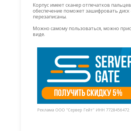
Корпус имеет сканер отпечатков пальце
обеспечение поможет зашифровать диск с
перезаписаны.
Можно самому пользоваться, можно прио
виде.
Реклама ООО "Сервер Гейт" ИНН 7728456472