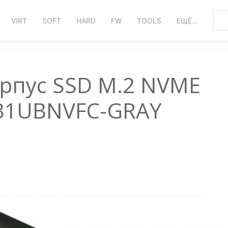
VIRT
SOFT
HARD
FW
TOOLS
ЕЩЁ…
рпус SSD M.2 NVME
 31UBNVFC-GRAY