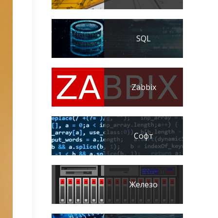
SQL
Zabbix
Софт
Железо