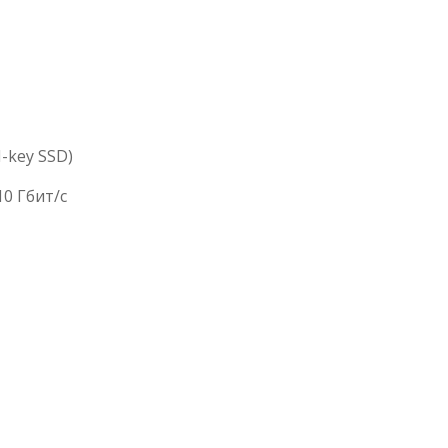
-key SSD)
0 Гбит/с
C
ss