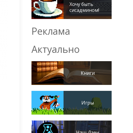
Хочу быть
сисадмином!
Реклама
Актуально
Книги
Игры
Наш Дзен