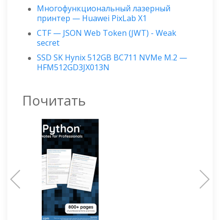
Многофункциональный лазерный
принтер — Huawei PixLab X1
CTF — JSON Web Token (JWT) - Weak
secret
SSD SK Hynix 512GB BC711 NVMe M.2 —
HFM512GD3JX013N
Почитать