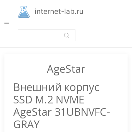
Перейти
к
internet-lab.ru
основному
содержанию
AgeStar
Внешний корпус
SSD M.2 NVME
AgeStar 31UBNVFC-
GRAY