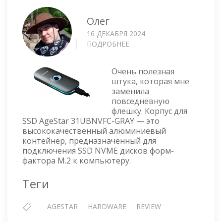
Олег
16 ДЕКАБРЯ 2024
ПОДРОБНЕЕ
О
ВНЕШНИЙ
КОРПУС
Очень полезная
SSD
штука, которая мне
M.2
заменила
NVME
повседневную
AGESTAR
флешку. Корпус для
31UBNVFC-
SSD AgeStar 31UBNVFC-GRAY — это
GRAY
высококачественный алюминиевый
контейнер, предназначенный для
подключения SSD NVME дисков форм-
фактора M.2 к компьютеру.
Теги
AGESTAR
HARDWARE
REVIEW