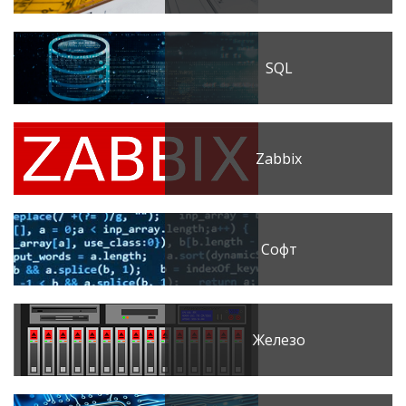
SQL
Zabbix
Софт
Железо