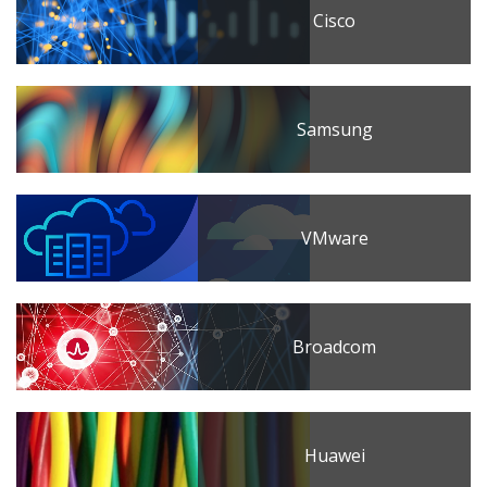
Cisco
Samsung
VMware
Broadcom
Huawei