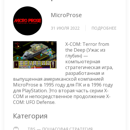
MicroProse
31 ИЮЛЯ 2022
ПОДРОБНЕЕ
О
X-
COM:
X-COM: Terror from
TERRO
the Deep (Ужас из
FROM
глубин) —
THE
компьютерная
DEEP
стратегическая игра,
разработанная и
выпущенная американской компанией
MicroProse в 1995 году для ПК и в 1996 году
для PlayStation. Это вторая часть серии X-
COM и непосредственное продолжение X-
COM: UFO Defense.
Категория
TBS — ПОШАГОВАЯ СТРАТЕГИЯ