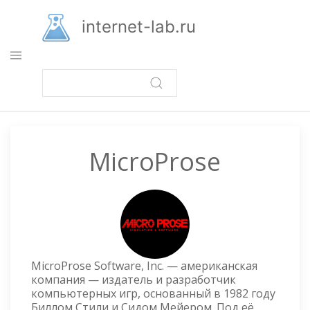
Перейти
к
internet-lab.ru
основному
содержанию
MicroProse
MicroProse Software, Inc. — американская
компания — издатель и разработчик
компьютерных игр, основанный в 1982 году
Биллом Стили и Сидом Мейером. Под её