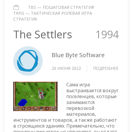
TBS — ПОШАГОВАЯ СТРАТЕГИЯ
TRPG — ТАКТИЧЕСКАЯ РОЛЕВАЯ ИГРА
СТРАТЕГИЯ
The Settlers
1994
Blue Byte Software
26 ИЮНЯ 2022
ПОДРОБНЕЕ
О
THE
SETTL
Сама игра
выстраивается вокруг
поселенцев, которые
занимаются
перевозкой
материалов,
инструментов и товаров, а также работают
в строящихся зданиях. Примечательно, что
поселенцами игрок не управляет, он отдаёт