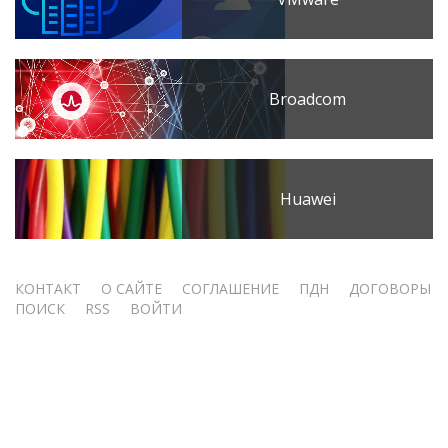
Broadcom
Huawei
Меню
КОНТАКТ
О САЙТЕ
СОГЛАШЕНИЕ
ПДН
ДОГОВОРЫ
ПОИСК
RSS
ВОЙТИ
учётной
записи
пользователя