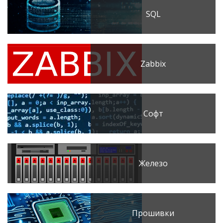
SQL
Zabbix
Софт
Железо
Прошивки