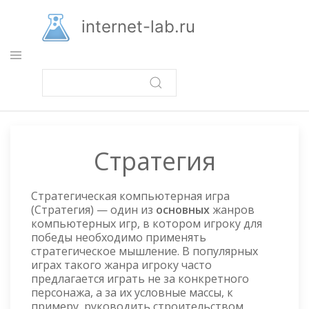
Перейти
к
internet-lab.ru
основному
содержанию
Стратегия
Стратегическая компьютерная игра
(Стратегия) — один из
основных
жанров
компьютерных игр, в котором игроку для
победы необходимо применять
стратегическое мышление. В популярных
играх такого жанра игроку часто
предлагается играть не за конкретного
персонажа, а за их условные массы, к
примеру, руководить строительством