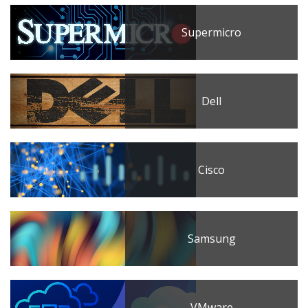
Supermicro
Dell
Cisco
Samsung
VMware