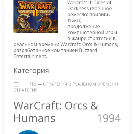
Warcraft II: Tides of
TIDES
Darkness (военное
OF
ремесло: приливы
DARKN
тьмы) —
продолжение
компьютерной игры
в жанре стратегии в
реальном времени Warcraft: Orcs & Humans,
разработанное компанией Blizzard
Entertainment.
Категория
RTS — СТРАТЕГИЯ В РЕАЛЬНОМ ВРЕМЕНИ
СТРАТЕГИЯ
WarCraft: Orcs &
Humans
1994