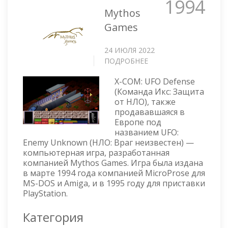
1994
Mythos
Games
24 ИЮЛЯ 2022
ПОДРОБНЕЕ
О
X-
X-COM: UFO Defense
COM:
(Команда Икс: Защита
UFO
от НЛО), также
DEFENSE
продававшаяся в
Европе под
названием UFO:
Enemy Unknown (НЛО: Враг неизвестен) —
компьютерная игра, разработанная
компанией Mythos Games. Игра была издана
в марте 1994 года компанией MicroProse для
MS-DOS и Amiga, и в 1995 году для приставки
PlayStation.
Категория