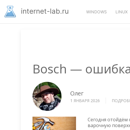
Перейти
Основная
к
internet-lab.ru
WINDOWS
LINUX
основному
навигация
содержанию
Bosch — ошибка
Олег
1 ЯНВАРЯ 2026
ПОДРОБ
Сегодня отойдём 
варочную поверхно