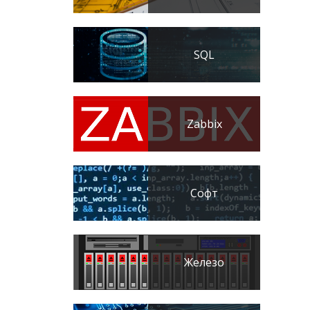
SQL
Zabbix
Софт
Железо