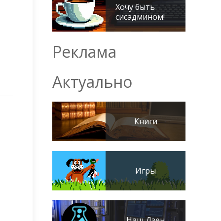
Хочу быть
сисадмином!
Реклама
Актуально
Книги
Игры
Наш Дзен