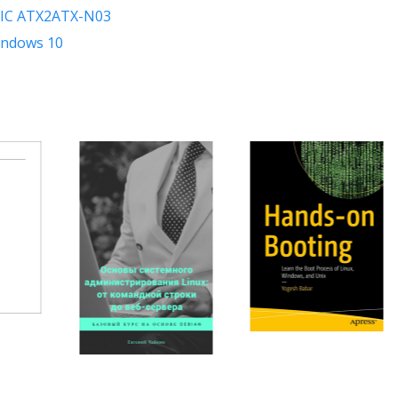
IC ATX2ATX-N03
indows 10