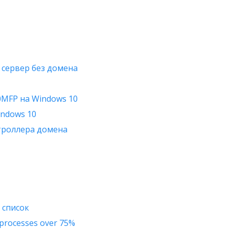
 сервер без домена
0MFP на Windows 10
indows 10
нтроллера домена
 список
r processes over 75%