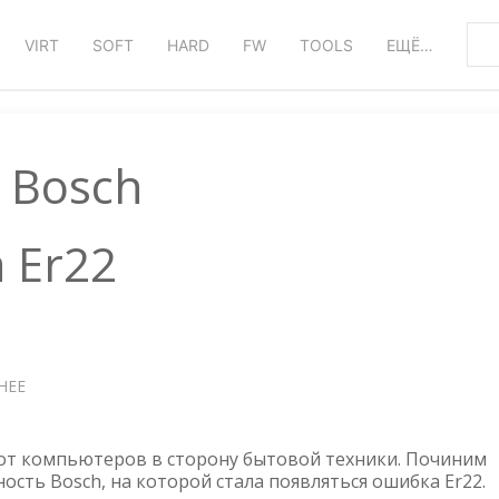
VIRT
SOFT
HARD
FW
TOOLS
ЕЩЁ…
Bosch
 Er22
НЕЕ
О
BOSCH
—
ОШИБКА
от компьютеров в сторону бытовой техники. Починим
ER22
сть Bosch, на которой стала появляться ошибка Er22.