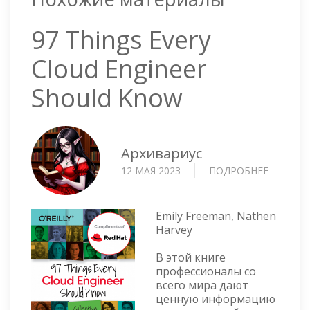
97 Things Every
Cloud Engineer
Should Know
Архивариус
12 МАЯ 2023
ПОДРОБНЕЕ
О
97
THINGS
EVERY
Emily Freeman, Nathen
CLOUD
Harvey
ENGINE
В этой книге
SHOULD
профессионалы со
KNOW
всего мира дают
ценную информацию