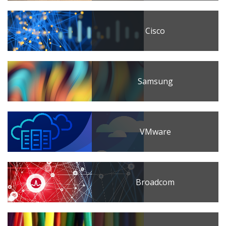
Cisco
Samsung
VMware
Broadcom