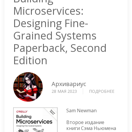
Microservices:
Designing Fine-
Grained Systems
Paperback, Second
Edition
Архивариус
28 МАЯ 2023
ПОДРОБНЕЕ
О
BUILDIN
MICROSE
DESIGNI
Sam Newman
FINE-
Второе издание
GRAINE
книги Сэма Ньюмена
SYSTEM