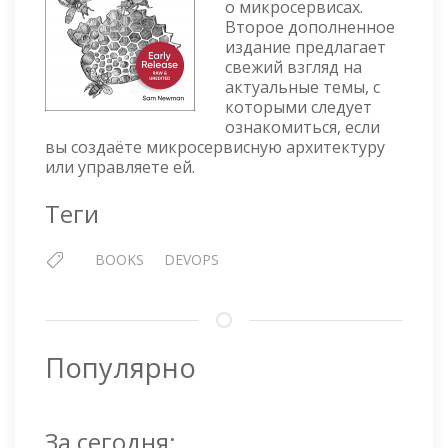
о микросервисах.
PAPERBA
Второе дополненное
SECOND
издание предлагает
EDITION
свежий взгляд на
актуальные темы, с
которыми следует
ознакомиться, если
вы создаёте микросервисную архитектуру
или управляете ей.
Теги
BOOKS
DEVOPS
Популярно
За сегодня: