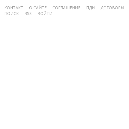
Меню
КОНТАКТ
О САЙТЕ
СОГЛАШЕНИЕ
ПДН
ДОГОВОРЫ
ПОИСК
RSS
ВОЙТИ
учётной
записи
пользователя