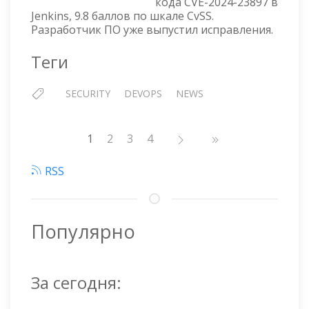
кода CVE-2024-23897 в
23897,
Jenkins, 9.8 баллов по шкале CvSS.
9.8
Разработчик ПО уже выпустил исправления.
БАЛЛОВ
Теги
SECURITY
DEVOPS
NEWS
Нумерация
1
Страница
2
Страница
3
Страница
4
страниц
RSS
Популярно
За сегодня: