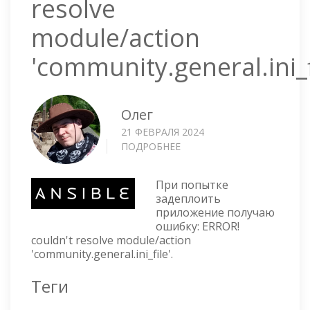
resolve
module/action
'community.general.ini_f
Олег
21 ФЕВРАЛЯ 2024
ПОДРОБНЕЕ
О
ANSIBLE
—
При попытке
COULDN'T
задеплоить
RESOLVE
приложение получаю
MODULE/ACTION
ошибку: ERROR!
'COMMUNITY.GENERAL.INI_F
couldn't resolve module/action
'community.general.ini_file'.
Теги