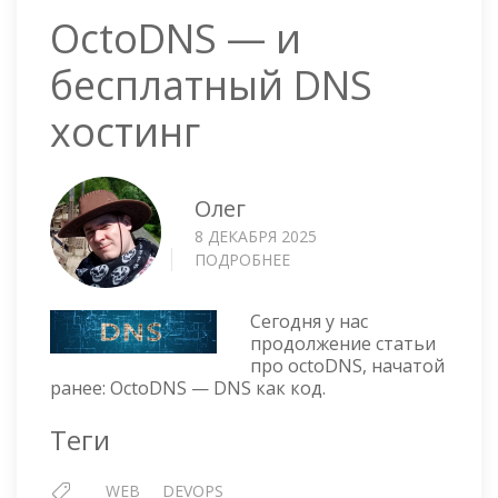
OctoDNS — и
бесплатный DNS
хостинг
Олег
8 ДЕКАБРЯ 2025
ПОДРОБНЕЕ
О
OCTODNS
—
Сегодня у нас
И
продолжение статьи
БЕСПЛАТНЫЙ
про octoDNS, начатой
DNS
ранее: OctoDNS — DNS как код.
ХОСТИНГ
Теги
WEB
DEVOPS