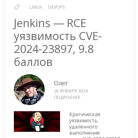
LINUX
DEVOPS
Jenkins — RCE
уязвимость CVE-
2024-23897, 9.8
баллов
Олег
26 ЯНВАРЯ 2024
ПОДРОБНЕЕ
О
JENKINS
—
Критическая
RCE
уязвимость
УЯЗВИМОСТЬ
удалённого
CVE-
выполнения
2024-