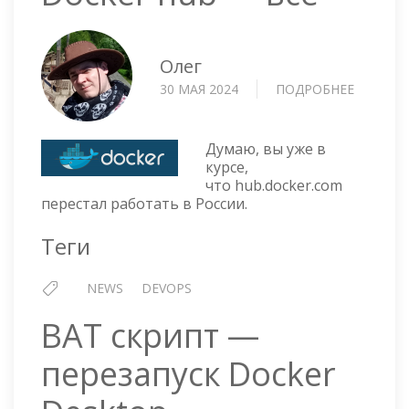
Олег
30 МАЯ 2024
ПОДРОБНЕЕ
О
DOCKER
HUB
—
Думаю, вы уже в
ВСЁ
курсе,
что hub.docker.com
перестал работать в России.
Теги
NEWS
DEVOPS
BAT скрипт —
перезапуск Docker