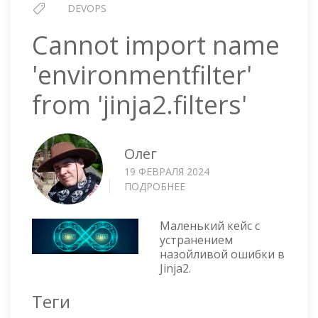
DEVOPS
Cannot import name
'environmentfilter'
from 'jinja2.filters'
Олег
19 ФЕВРАЛЯ 2024
ПОДРОБНЕЕ
О
CANNOT
IMPORT
Маленький кейс с
NAME
устранением
'ENVIRONMENTFILTER'
назойливой ошибки в
FROM
Jinja2.
'JINJA2.FILTERS'
Теги