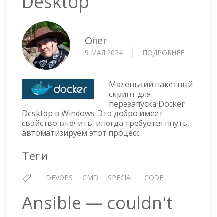
Desktop
Олег
9 МАЯ 2024
ПОДРОБНЕЕ
О
BAT
СКРИПТ
—
Маленький пакетный
ПЕРЕЗАП
скрипт для
перезапуска Docker
DOCKER
Desktop в Windows. Это добро имеет
DESKTOP
свойство глючить, иногда требуется пнуть,
автоматизируем этот процесс.
Теги
DEVOPS
CMD
SPECIAL
CODE
Ansible — couldn't