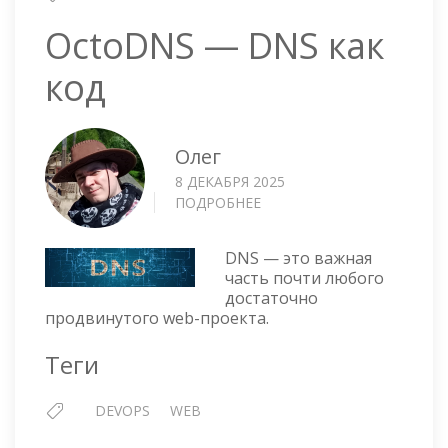
OctoDNS — DNS как
код
Олег
8 ДЕКАБРЯ 2025
ПОДРОБНЕЕ
О
OCTODNS
—
DNS — это важная
DNS
часть почти любого
КАК
достаточно
КОД
продвинутого web-проекта.
Теги
DEVOPS
WEB