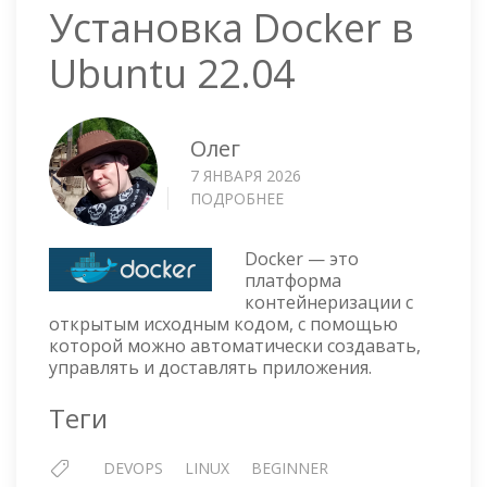
Установка Docker в
Ubuntu 22.04
Олег
7 ЯНВАРЯ 2026
ПОДРОБНЕЕ
О
УСТАНОВКА
DOCKER
Docker — это
В
платформа
UBUNTU
контейнеризации с
22.04
открытым исходным кодом, с помощью
которой можно автоматически создавать,
управлять и доставлять приложения.
Теги
DEVOPS
LINUX
BEGINNER