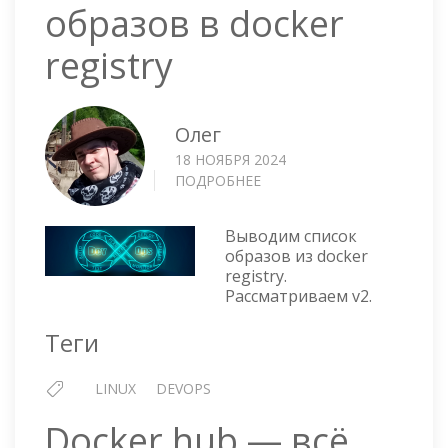
образов в docker
registry
Олег
18 НОЯБРЯ 2024
ПОДРОБНЕЕ
О
ВЫВЕСТИ
СПИСОК
Выводим список
ОБРАЗОВ
образов из docker
В
registry.
DOCKER
Рассматриваем v2.
REGISTRY
Теги
LINUX
DEVOPS
Docker hub — всё