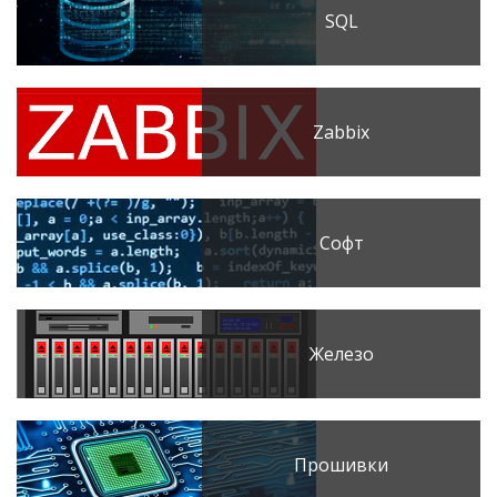
SQL
Zabbix
Софт
Железо
Прошивки