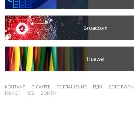
Broadcom
Huawei
Меню
КОНТАКТ
О САЙТЕ
СОГЛАШЕНИЕ
ПДН
ДОГОВОРЫ
ПОИСК
RSS
ВОЙТИ
учётной
записи
пользователя