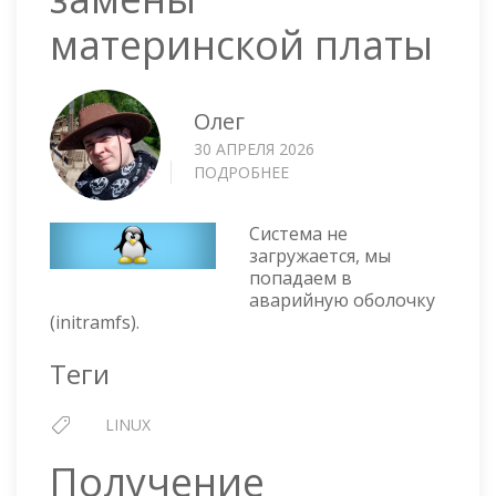
материнской платы
Олег
30 АПРЕЛЯ 2026
ПОДРОБНЕЕ
О
LINUX
—
Система не
РЕАНИМИРУЕМ
загружается, мы
INTEL
попадаем в
RST
аварийную оболочку
RAID
(initramfs).
ПОСЛЕ
ЗАМЕНЫ
Теги
МАТЕРИНСКОЙ
ПЛАТЫ
LINUX
Получение