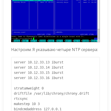
Настроим. Я указываю четыре NTP сервера:
server 10.12.33.13 iburst

server 10.12.33.14 iburst

server 10.12.33.15 iburst

server 10.12.33.16 iburst

stratumweight 0

driftfile /var/lib/chrony/chrony.drift

rtcsync

makestep 10 3

bindcmdaddress 127.0.0.1
