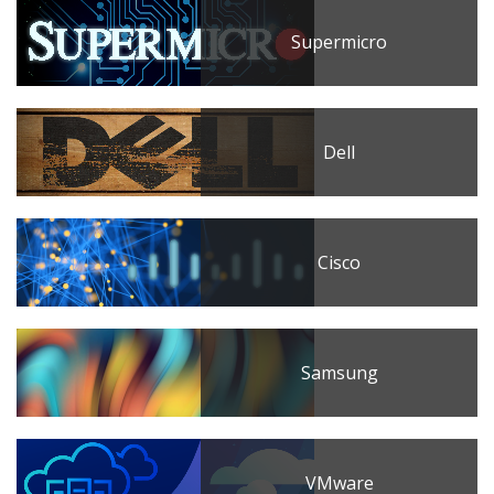
Supermicro
Dell
Cisco
Samsung
VMware