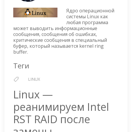
ШПАРГАЛКА
ПО
Ядро операционной
DMESG
системы Linux как
любая программа
может выводить информационные
сообщения, сообщения об ошибках,
критические сообщения в специальный
буфер, который называется kernel ring
buffer.
Теги
LINUX
Linux —
реанимируем Intel
RST RAID после
замены