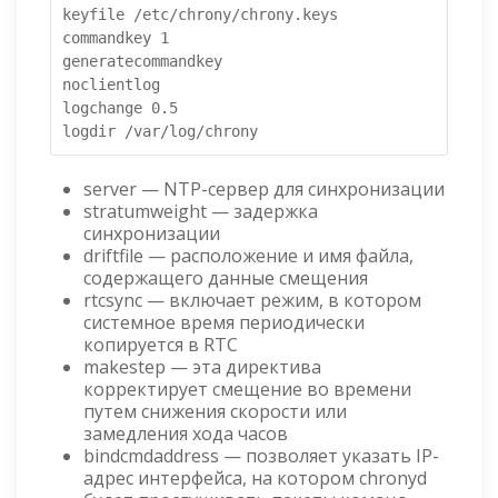
keyfile /etc/chrony/chrony.keys

commandkey 1

generatecommandkey

noclientlog

logchange 0.5

logdir /var/log/chrony
server — NTP-сервер для синхронизации
stratumweight — задержка
синхронизации
driftfile — расположение и имя файла,
содержащего данные смещения
rtcsync — включает режим, в котором
системное время периодически
копируется в RTC
makestep — эта директива
корректирует смещение во времени
путем снижения скорости или
замедления хода часов
bindcmdaddress — позволяет указать IP-
адрес интерфейса, на котором chronyd