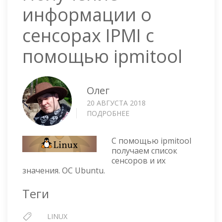
информации о
сенсорах IPMI с
помощью ipmitool
Олег
20 АВГУСТА 2018
ПОДРОБНЕЕ
О
ПОЛУЧЕНИЕ
ИНФОРМАЦИИ
С помощью ipmitool
О
получаем список
СЕНСОРАХ
сенсоров и их
IPMI
значения. ОС Ubuntu.
С
ПОМОЩЬЮ
Теги
IPMITOOL
LINUX