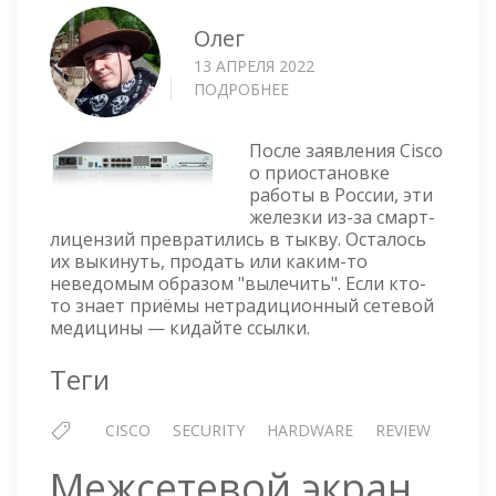
Олег
13 АПРЕЛЯ 2022
ПОДРОБНЕЕ
О
CISCO
FIREPOWER
После заявления Cisco
1150
о приостановке
SECURITY
работы в России, эти
APPLIANCE
железки из-за смарт-
—
лицензий превратились в тыкву. Осталось
МЕЖСЕТЕВОЙ
их выкинуть, продать или каким-то
ЭКРАН
неведомым образом "вылечить". Если кто-
то знает приёмы нетрадиционный сетевой
медицины — кидайте ссылки.
Теги
CISCO
SECURITY
HARDWARE
REVIEW
Межсетевой экран