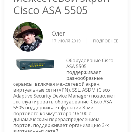
Cisco ASA 5505
Олег
17 ИЮЛЯ 2019
ПОДРОБНЕЕ
О
МЕЖС
ЭКРАН
CISCO
Оборудование Cisco
ASA
ASA 5505
поддерживает
5505
разнообразные
сервисы, включая межсетевой экран,
виртуальные сети (VPN), SSL. ASDM (Cisco
Adaptive Security Device Manager) позволяет
эксплуатировать оборудование. Cisco ASA
5505 поддерживает функции 8-ми
портового коммутатора 10/100 с
динамическим перераспределением
портов, поддерживает организацию 3-х
виртуальных сетей.