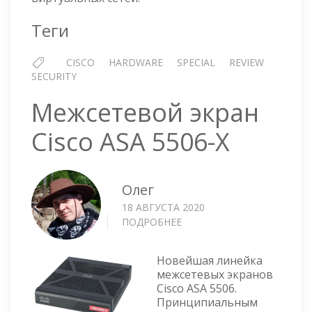
Теги
CISCO
HARDWARE
SPECIAL
REVIEW
SECURITY
Межсетевой экран
Cisco ASA 5506-X
Олег
18 АВГУСТА 2020
ПОДРОБНЕЕ
О
МЕЖСЕТЕВОЙ
ЭКРАН
Новейшая линейка
CISCO
межсетевых экранов
ASA
Cisco ASA 5506.
5506-
Принципиальным
X