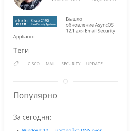
CISCO
—
ОБНО
Вышло
ASYNC
обновление AsyncOS
12.1 для Email Security
12.1
Appliance.
Теги
CISCO
MAIL
SECURITY
UPDATE
Популярно
За сегодня:
Windows 10 — настройка DNS over