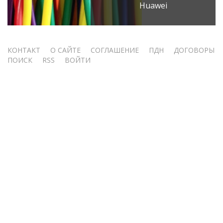
Huawei
Меню
КОНТАКТ
О САЙТЕ
СОГЛАШЕНИЕ
ПДН
ДОГОВОРЫ
ПОИСК
RSS
ВОЙТИ
учётной
записи
пользователя