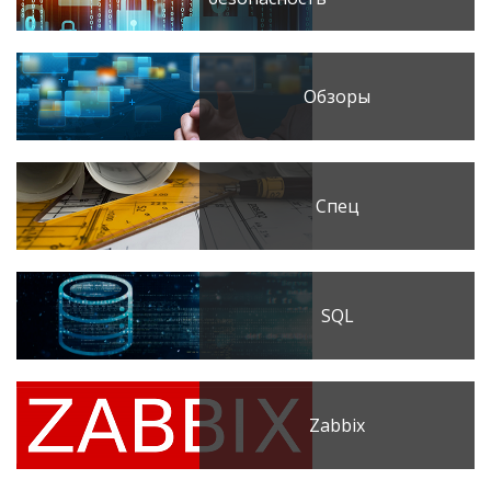
Обзоры
Спец
SQL
Zabbix