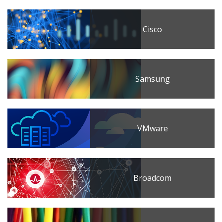
Cisco
Samsung
VMware
Broadcom