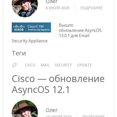
Олег
8 ИЮЛЯ 2020
ПОДРОБНЕЕ
О
CISCO
—
ОБНОВ
Вышло
ASYNCO
обновление AsyncOS
13.0.1 для Email
13.0.1
Security Appliance.
Теги
CISCO
MAIL
SECURITY
UPDATE
Cisco — обновление
AsyncOS 12.1
Олег
10 ИЮЛЯ 2019
ПОДРОБНЕЕ
О