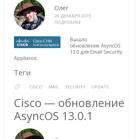
Олег
26 ДЕКАБРЯ 2019
ПОДРОБНЕЕ
О
CISCO
—
Вышло
ОБНОВЛЕНИЕ
обновление AsyncOS
ASYNCOS
13.0 для Email Security
13.0
Appliance.
Теги
CISCO
MAIL
SECURITY
UPDATE
Cisco — обновление
AsyncOS 13.0.1