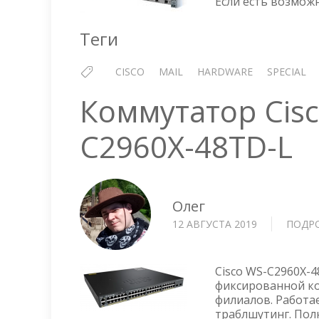
Если есть возможн
Теги
CISCO
MAIL
HARDWARE
SPECIAL
Коммутатор Cisc
C2960X-48TD-L
Олег
12 АВГУСТА 2019
ПОДР
Cisco WS-C2960X-4
фиксированной ко
филиалов. Работае
траблшутинг. Пол