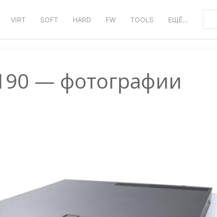
VIRT
SOFT
HARD
FW
TOOLS
ЕЩЁ…
C190 — фотографии