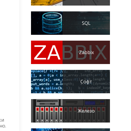
SQL
Zabbix
Софт
Железо
ки
но.