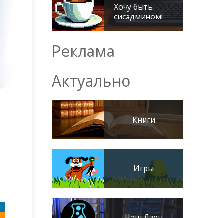
Хочу быть
сисадмином!
Реклама
Актуально
Книги
Игры
Наш Дзен