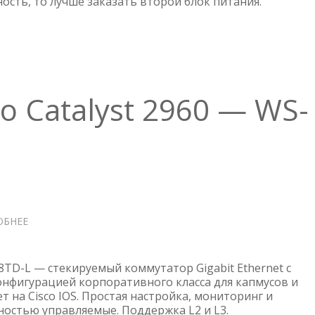
ость, то лучше заказать второй блок питания.
УСТАНОВКА
ВТОРОГО
БЛОКА
ПИТАНИЯ
o Catalyst 2960 — WS-
ОБНЕЕ
О
КОММУТАТОР
CISCO
CATALYST
8TD-L — стекируемый коммутатор Gigabit Ethernet с
2960
нфигурацией корпоративного класса для капмусов и
т на Cisco IOS. Простая настройка, мониторинг и
—
ностью управляемые. Поддержка L2 и L3.
WS-