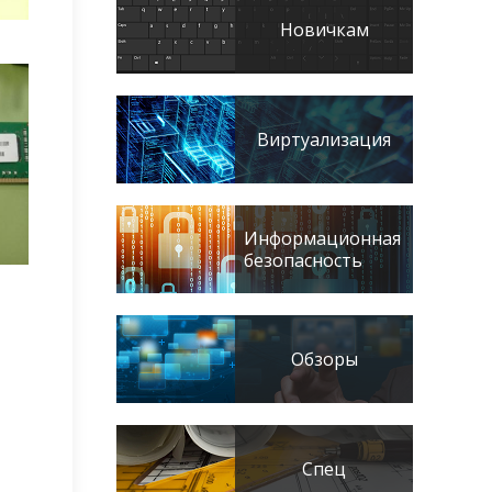
Новичкам
Виртуализация
Информационная
безопасность
Обзоры
Спец