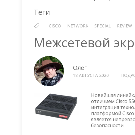
Теги
CISCO
NETWORK
SPECIAL
REVIEW
Межсетевой экра
Олег
18 АВГУСТА 2020
ПОДР
Новейшая линейка
отличием Cisco 5
интеграция технол
платформой Cisco 
является непревз
безопасности.