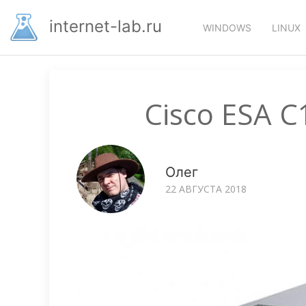
Перейти
Основная
к
internet-lab.ru
WINDOWS
LINUX
основному
навигация
содержанию
Cisco ESA 
Олег
22 АВГУСТА 2018