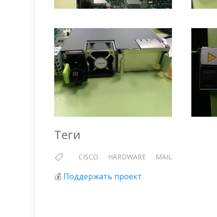
Теги
CISCO
HARDWARE
MAIL
💰
Поддержать проект