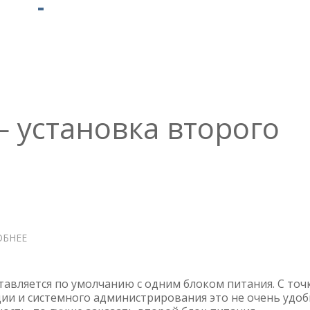
— установка второго
ОБНЕЕ
О
CISCO
ESA
C190
ставляется по умолчанию с одним блоком питания. С точ
—
ции и системного администрирования это не очень удоб