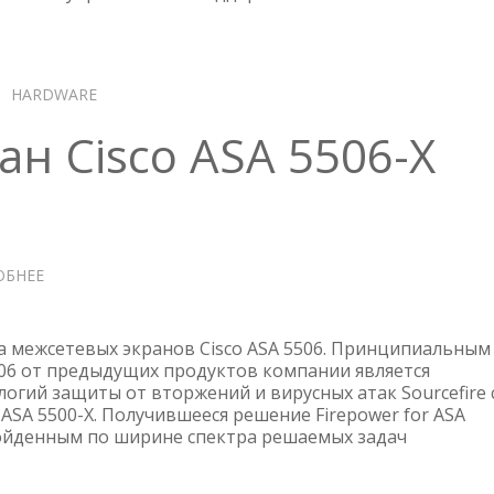
C2960X-
48TD-
L
HARDWARE
н Cisco ASA 5506-X
ОБНЕЕ
О
МЕЖСЕТЕВОЙ
ЭКРАН
CISCO
 межсетевых экранов Cisco ASA 5506. Принципиальным
ASA
506 от предыдущих продуктов компании является
огий защиты от вторжений и вирусных атак Sourcefire 
5506-
ASA 5500-X. Получившееся решение Firepower for ASA
X
ойденным по ширине спектра решаемых задач