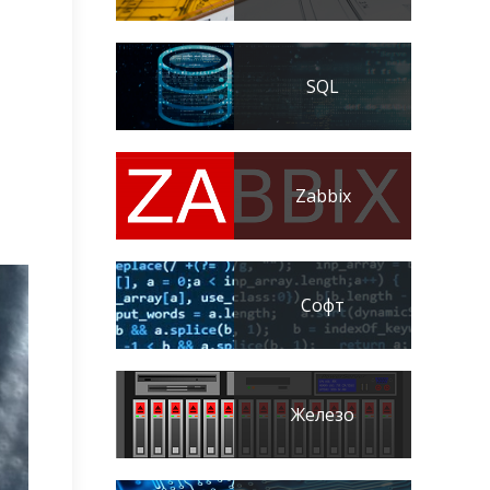
SQL
Zabbix
Софт
Железо