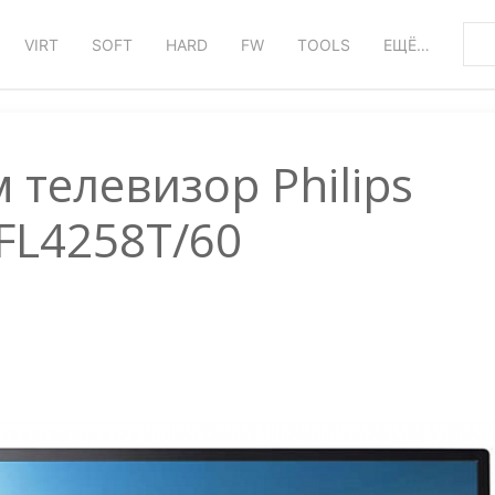
VIRT
SOFT
HARD
FW
TOOLS
ЕЩЁ…
телевизор Philips
FL4258T/60