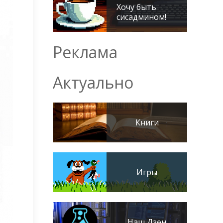
Хочу быть
сисадмином!
Реклама
Актуально
Книги
Игры
Наш Дзен