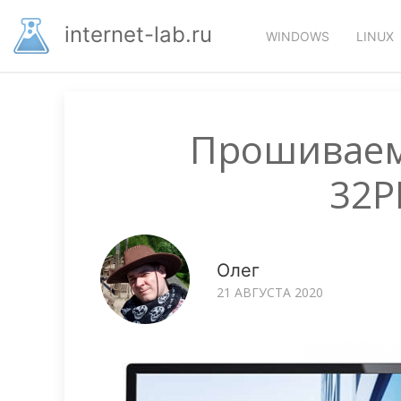
Перейти
Основная
к
internet-lab.ru
WINDOWS
LINUX
основному
навигация
содержанию
Прошиваем 
32P
Олег
21 АВГУСТА 2020