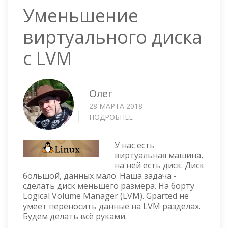
Уменьшение
виртуального диска
с LVM
Олег
28 МАРТА 2018
ПОДРОБНЕЕ
О
УМЕНЬШЕНИЕ
ВИРТУАЛЬНОГО
У нас есть
ДИСКА
виртуальная машина,
С
на ней есть диск. Диск
LVM
большой, данных мало. Наша задача -
сделать диск меньшего размера. На борту
Logical Volume Manager (LVM). Gparted не
умеет переносить данные на LVM разделах.
Будем делать всё руками.