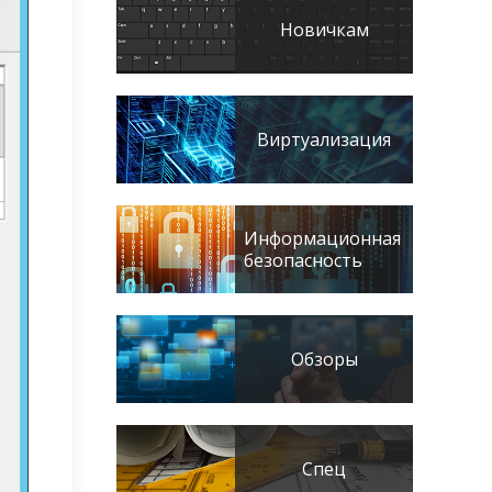
Новичкам
Виртуализация
Информационная
безопасность
Обзоры
Спец