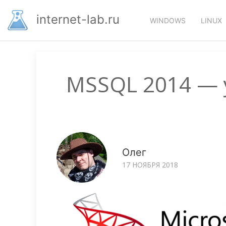
Перейти
Основная
к
internet-lab.ru
WINDOWS
LINUX
основному
навигация
содержанию
MSSQL 2014 — 
Олег
17 НОЯБРЯ 2018