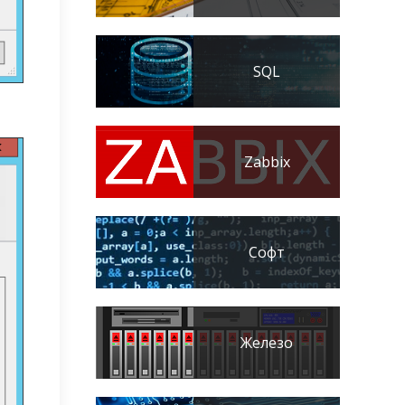
SQL
Zabbix
Софт
Железо