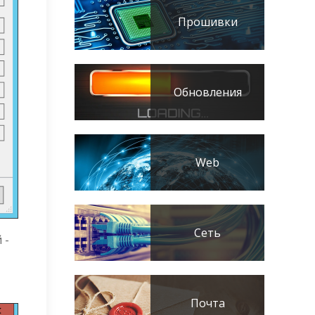
Прошивки
Обновления
Web
Сеть
 -
Почта