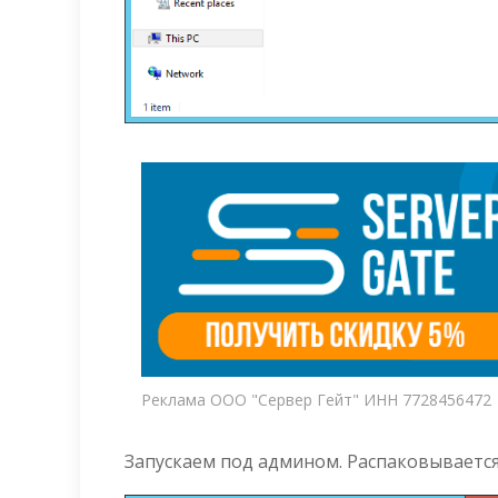
Реклама ООО "Сервер Гейт" ИНН 7728456472
Запускаем под админом. Распаковывается