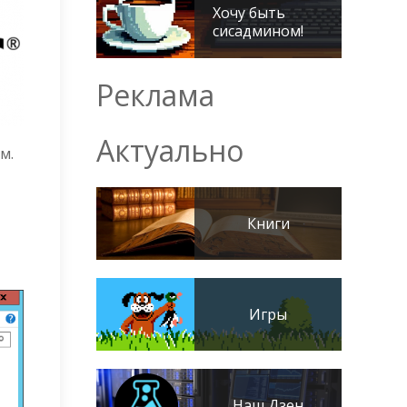
Хочу быть
сисадмином!
Реклама
Актуально
м.
Книги
Игры
Наш Дзен