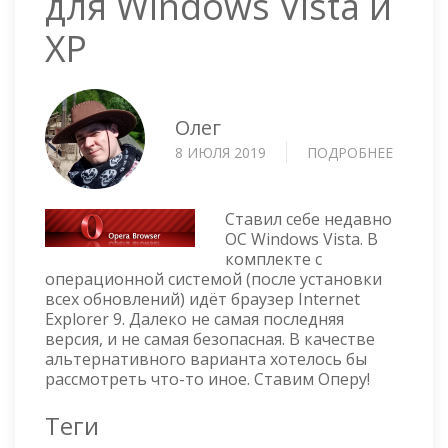
для Windows Vista и
XP
Олег
8 ИЮЛЯ 2019
ПОДРОБНЕЕ
О
OPERA
—
БРАУЗЕ
Ставил себе недавно
ДЛЯ
ОС Windows Vista. В
комплекте с
WINDO
операционной системой (после установки
VISTA
всех обновлений) идёт браузер Internet
И
Explorer 9. Далеко не самая последняя
XP
версия, и не самая безопасная. В качестве
альтернативного варианта хотелось бы
рассмотреть что-то иное. Ставим Оперу!
Теги