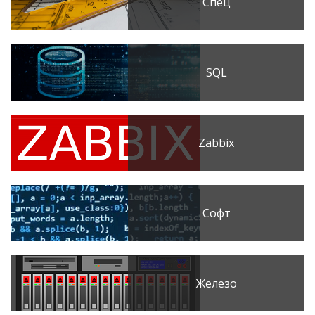
Спец
SQL
Zabbix
Софт
Железо