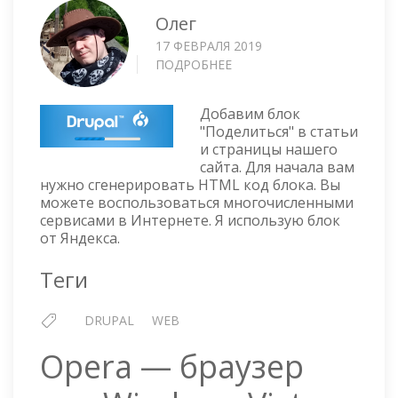
Олег
17 ФЕВРАЛЯ 2019
ПОДРОБНЕЕ
О
DRUPAL
8-
Добавим блок
9
"Поделиться" в статьи
—
и страницы нашего
ДОБАВЛЯЕМ
сайта. Для начала вам
БЛОК
нужно сгенерировать HTML код блока. Вы
"ПОДЕЛИТЬСЯ"
можете воспользоваться многочисленными
В
сервисами в Интернете. Я использую блок
СТАТЬИ
от Яндекса.
Теги
DRUPAL
WEB
Opera — браузер