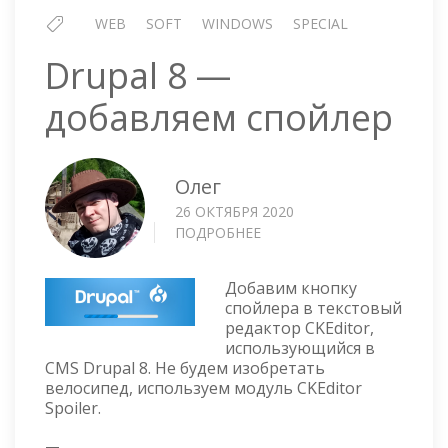
WEB
SOFT
WINDOWS
SPECIAL
Drupal 8 —
добавляем спойлер
Олег
26 ОКТЯБРЯ 2020
ПОДРОБНЕЕ
О
DRUPAL
8
Добавим кнопку
—
спойлера в текстовый
ДОБАВЛЯЕМ
редактор CKEditor,
СПОЙЛЕР
использующийся в
CMS Drupal 8. Не будем изобретать
велосипед, используем модуль CKEditor
Spoiler.