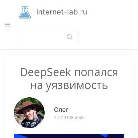
Перейти
к
internet-lab.ru
основному
содержанию
DeepSeek попался
на уязвимость
Олег
12 ИЮНЯ 2026