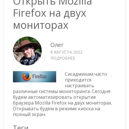
Открыть Mozilla
Firefox на двух
мониторах
Олег
8 АВГУСТА 2022
ПОДРОБНЕЕ
О
ОТКРЫТЬ
MOZILLA
Сисадминам часто
FIREFOX
приходится
НА
настраивать
ДВУХ
различные системы мониторинга. Сегодня
МОНИТОРАХ
будем автоматизировать открытие
браузера Mozilla Firefox на двух мониторах.
Открывать будем в режиме киоска на
полный экран.
Теги