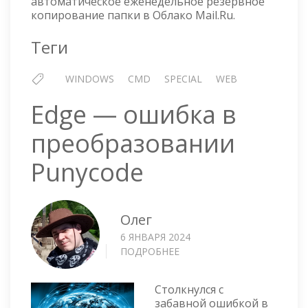
автоматическое еженедельное резервное
ПАПК
копирование папки в Облако Mail.Ru.
В
ОБЛА
Теги
MAIL.
WINDOWS
CMD
SPECIAL
WEB
Edge — ошибка в
преобразовании
Punycode
Олег
6 ЯНВАРЯ 2024
ПОДРОБНЕЕ
О
EDGE
—
Столкнулся с
ОШИБКА
забавной ошибкой в