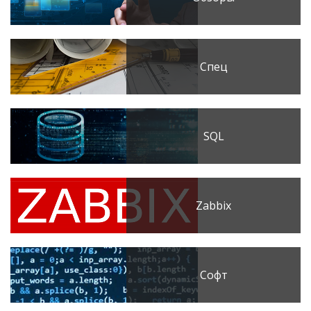
Спец
SQL
Zabbix
Софт