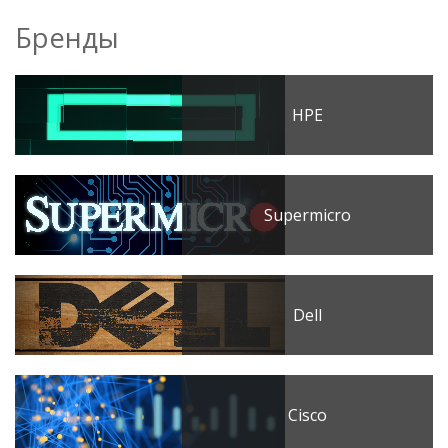
Бренды
HPE
Supermicro
Dell
Cisco