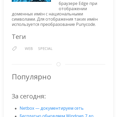
В
браузере Edge при
ПРЕОБРАЗОВАНИИ
отображении
PUNYCODE
доменных имён с национальными
символами. Для отображения таких имён
используется преобразование Punycode.
Теги
WEB
SPECIAL
Популярно
За сегодня:
Netbox — документируем сеть
Бесплатно обновляем Windows 7 до