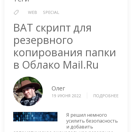
WEB
SPECIAL
BAT скрипт для
резервного
копирования папки
в Облако Mail.Ru
Олег
19 ИЮНЯ 2022
ПОДРОБНЕЕ
О
BAT
СКРИ
ДЛЯ
Я решил немного
РЕЗЕР
усилить безопасность
и добавить
КОПИ