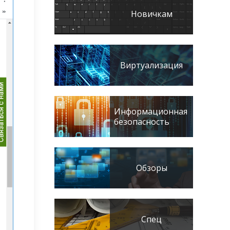
Новичкам
Виртуализация
Информационная
безопасность
Обзоры
Спец