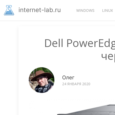
Перейти
Основная
к
internet-lab.ru
WINDOWS
LINUX
основному
навигация
содержанию
Dell PowerEd
че
Олег
24 ЯНВАРЯ 2020