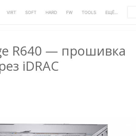
VIRT
SOFT
HARD
FW
TOOLS
ЕЩЁ…
ge R640 — прошивка
рез iDRAC