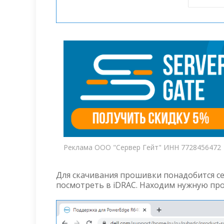
Реклама ООО "Сервер Гейт" ИНН 7728456472
Для скачивания прошивки понадобится се
посмотреть в iDRAC. Находим нужную про