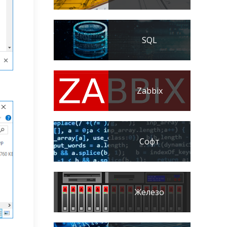
SQL
Zabbix
Софт
Железо