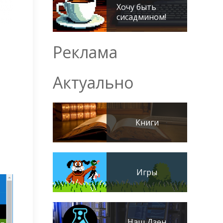
Хочу быть
сисадмином!
Реклама
Актуально
Книги
Игры
Наш Дзен