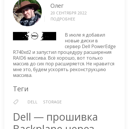
Олег
20 СЕНТЯБРЯ 2022
ПОДРОБНЕЕ
О
DELL
—
В июле я добавил
УСКОРЯЕМ
новые диски в
РЕКОНСТРУКЦИЮ
сервер Dell PowerEdge
МАССИВА
R740xd2 и запустил процедуру расширения
RAID6 массива. Всё хорошо, вот только
массив до сих пор расширяется. Не нравится
мне это, будем ускорять реконструкцию
массива.
Теги
DELL
STORAGE
Dell — прошивка
Backplane через