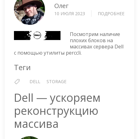
Олег
10 ИЮЛЯ 2023
ПОДРОБНЕЕ
О
DELL
PERCC
—
Посмотрим наличие
ПОСМ
плохих блоков на
массивах сервера Dell
НАЛИ
с помощью утилиты perccli.
BAD-
БЛОК
Теги
DELL
STORAGE
Dell — ускоряем
реконструкцию
массива