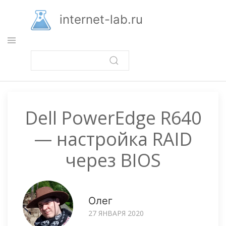
Перейти
к
internet-lab.ru
основному
содержанию
Dell PowerEdge R640
— настройка RAID
через BIOS
Олег
27 ЯНВАРЯ 2020