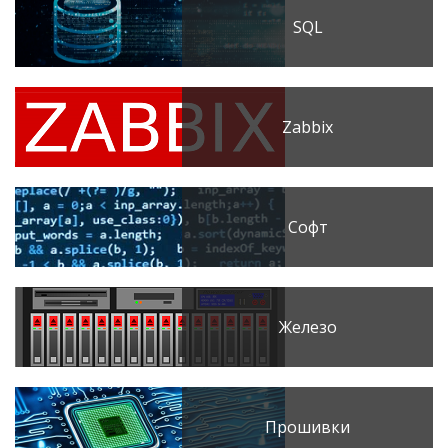
SQL
Zabbix
Софт
Железо
Прошивки