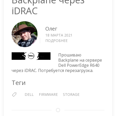
iDRAC
Олег
18 МАРТА 2021
ПОДРОБНЕЕ
О
DELL
—
Прошиваю
ПРОШИВКА
Backplane на сервере
BACKPLANE
Dell PowerEdge R640
ЧЕРЕЗ
через iDRAC. Потребуется перезагрузка.
IDRAC
Теги
DELL
FIRMWARE
STORAGE